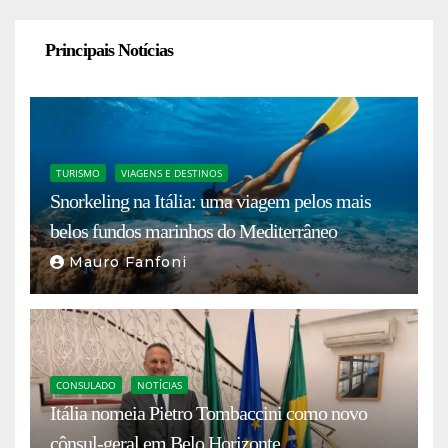
Principais Notícias
TURISMO
VIAGENS E DESTINOS
Snorkeling na Itália: uma viagem pelos mais
belos fundos marinhos do Mediterrâneo
Mauro Fanfoni
CONSULADO
NOTÍCIAS
Itália nomeia Pietro Tombaccini como novo
cônsul-geral em Belo Horizonte