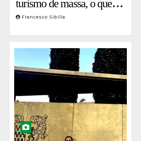
turismo de massa, o que
ninguém conta aos
Francesco Sibilla
visitantes