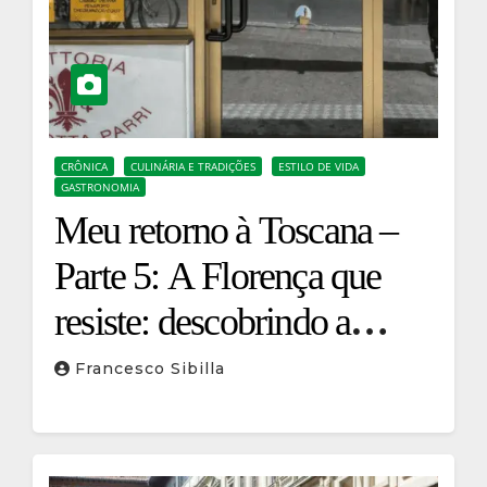
CRÔNICA
CULINÁRIA E TRADIÇÕES
ESTILO DE VIDA
GASTRONOMIA
Meu retorno à Toscana –
Parte 5: A Florença que
resiste: descobrindo a
histórica Trattoria La
Francesco Sibilla
Grotta Parri