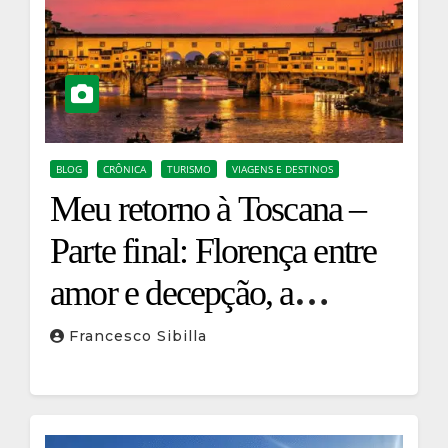
BLOG
CRÔNICA
TURISMO
VIAGENS E DESTINOS
Meu retorno à Toscana –
Parte final: Florença entre
amor e decepção, a
despedida da cidade que
Francesco Sibilla
levo no coração