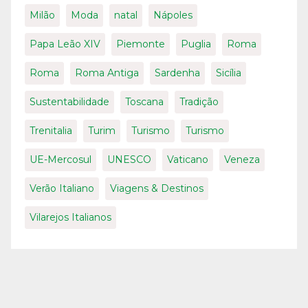
Milão
Moda
natal
Nápoles
Papa Leão XIV
Piemonte
Puglia
Roma
Roma
Roma Antiga
Sardenha
Sicília
Sustentabilidade
Toscana
Tradição
Trenitalia
Turim
Turismo
Turismo
UE-Mercosul
UNESCO
Vaticano
Veneza
Verão Italiano
Viagens & Destinos
Vilarejos Italianos