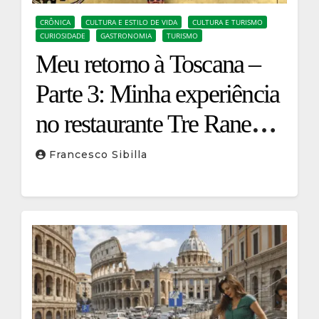
CRÔNICA
CULTURA E ESTILO DE VIDA
CULTURA E TURISMO
CURIOSIDADE
GASTRONOMIA
TURISMO
Meu retorno à Toscana –
Parte 3: Minha experiência
no restaurante Tre Rane
Ruffino 1877
Francesco Sibilla