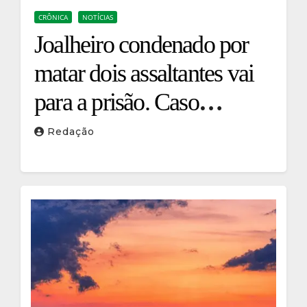
CRÔNICA
NOTÍCIAS
Joalheiro condenado por
matar dois assaltantes vai
para a prisão. Caso
reacende debate sobre
Redação
legítima defesa na Itália