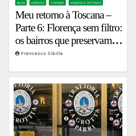
BLOG
CRÔNICA
TURISMO
VIAGENS E DESTINOS
Meu retorno à Toscana –
Parte 6: Florença sem filtro:
os bairros que preservam a
verdadeira identidade da
Francesco Sibilla
cidade