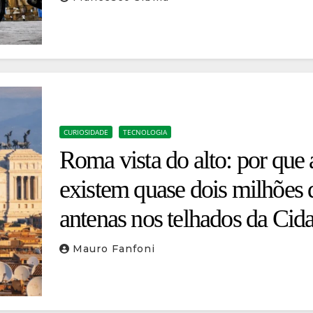
CURIOSIDADE
TECNOLOGIA
Roma vista do alto: por que 
existem quase dois milhões 
antenas nos telhados da Cid
Eterna?
Mauro Fanfoni