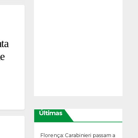
ata
de
Últimas
Florença: Carabinieri passam a