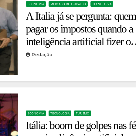
ECONOMIA
MERCADO DE TRABALHO
TECNOLOGIA
A Italia já se pergunta: quem
pagar os impostos quando a
inteligência artificial fizer o
trabalho?
Redação
ECONOMIA
TECNOLOGIA
TURISMO
Itália: boom de golpes nas fé