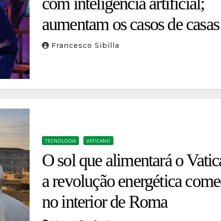
com inteligência artificial;
aumentam os casos de casas
temporada fantasmas, passa
Francesco Sibilla
aéreas falsas e sites clonados
TECNOLOGIA
VATICANO
O sol que alimentará o Vatic
a revolução energética come
no interior de Roma