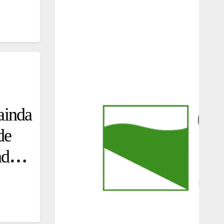
ainda
de
ade