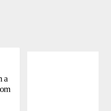
m a
 com