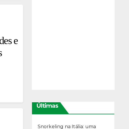
des e
s
Últimas
Snorkeling na Itália: uma