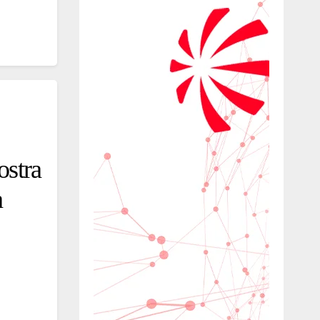
ostra
a