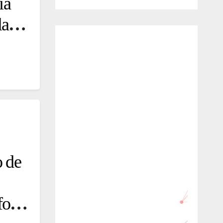
ia
la
o de
foses