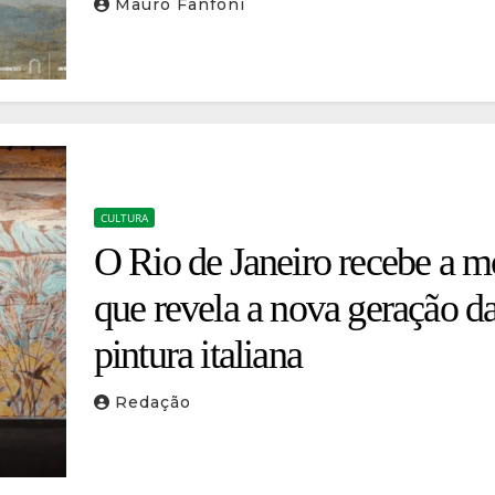
de Ovídio
Mauro Fanfoni
CULTURA
O Rio de Janeiro recebe a m
que revela a nova geração d
pintura italiana
Redação