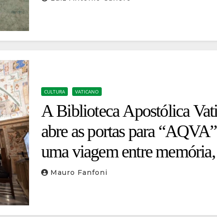
CULTURA
VATICANO
A Biblioteca Apostólica Vat
abre as portas para “AQVA”
uma viagem entre memória, 
e futuro
Mauro Fanfoni