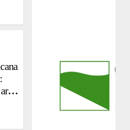
icana
:
arte