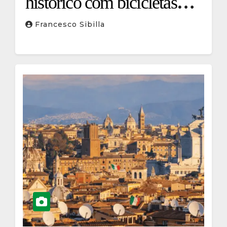
histórico com bicicletas
elétricas
Francesco Sibilla