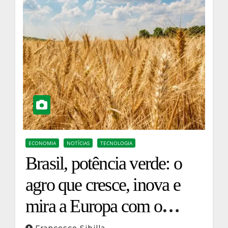
ECONOMIA
NOTÍCIAS
TECNOLOGIA
Brasil, potência verde: o
agro que cresce, inova e
mira a Europa com o
Mercosul