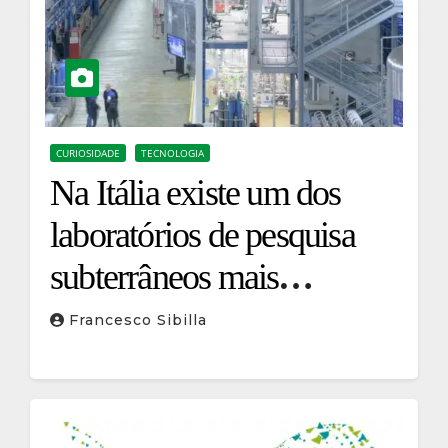
CURIOSIDADE
TECNOLOGIA
Na Itália existe um dos
laboratórios de pesquisa
subterrâneos mais
importantes do mundo
Francesco Sibilla