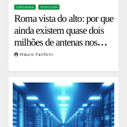
CURIOSIDADE
TECNOLOGIA
Roma vista do alto: por que
ainda existem quase dois
milhões de antenas nos
telhados da Cidade Eterna?
Mauro Fanfoni