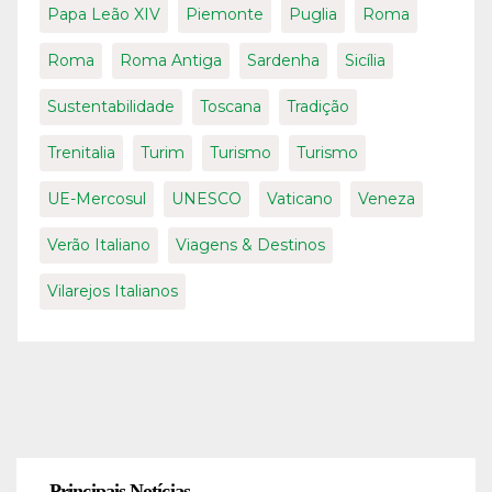
Papa Leão XIV
Piemonte
Puglia
Roma
Roma
Roma Antiga
Sardenha
Sicília
Sustentabilidade
Toscana
Tradição
Trenitalia
Turim
Turismo
Turismo
UE-Mercosul
UNESCO
Vaticano
Veneza
Verão Italiano
Viagens & Destinos
Vilarejos Italianos
Principais Notícias