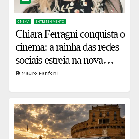
CINEMA
ENTRETENIMENTO
Chiara Ferragni conquista o
cinema: a rainha das redes
sociais estreia na nova
comédia romântica do
Mauro Fanfoni
Prime Video