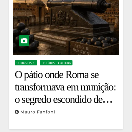
CURIOSIDADE
HISTÓRIA E CULTURA
O pátio onde Roma se
transformava em munição:
o segredo escondido de
Castel Sant’Angelo
Mauro Fanfoni