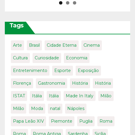
Tags
Arte
Brasil
Cidade Eterna
Cinema
Cultura
Curiosidade
Economia
Entretenimento
Esporte
Exposição
Florença
Gastronomia
História
História
ISTAT
Itália
Itália
Made In Italy
Milão
Milão
Moda
natal
Nápoles
Papa Leão XIV
Piemonte
Puglia
Roma
Roma
Roma Antiga
Sardenha
Sicília