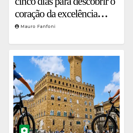
cinco dias para descobrir o
coração da excelência
italiana da beleza
Mauro Fanfoni