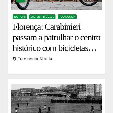
NOTÍCIAS
SUSTENTABILIDADE
TECNOLOGIA
Florença: Carabinieri
passam a patrulhar o centro
histórico com bicicletas
elétricas
Francesco Sibilla