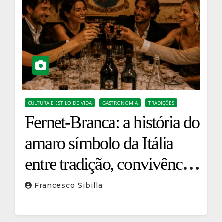
CULTURA E ESTILO DE VIDA
GASTRONOMIA
TRADIÇÕES
Fernet-Branca: a história do
amaro símbolo da Itália
entre tradição, convivência
e cultura gastronômica
Francesco Sibilla