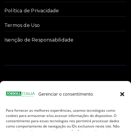
Política de Privacidade
Termos de Uso
Isenção de Responsabilidade
Gerenciar o consentimento
Para fornecer as melhores experiências, usamos tecnologias como
Facebook
Instagram
TikTok
Youtube
E-
cookies para armazenar e/ou acessar informações do dispositivo. O
mail
consentimento para essas tecnologias nos permitirá processar dados
como comportamento de navegação ou IDs exclusivos neste site. Não