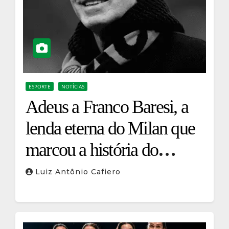
ESPORTE
NOTÍCIAS
Adeus a Franco Baresi, a
lenda eterna do Milan que
marcou a história do
futebol italiano
Luiz Antônio Cafiero