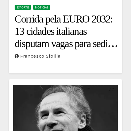
ESPORTE
NOTÍCIAS
Corrida pela EURO 2032:
13 cidades italianas
disputam vagas para sediar
a competição
Francesco Sibilla