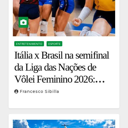
ENTRETENIMENTO
ESPORTE
Itália x Brasil na semifinal
da Liga das Nações de
Vôlei Feminino 2026:
horário, onde assistir e
Francesco Sibilla
duelo entre as gigantes