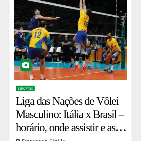
ESPORTES
Liga das Nações de Vôlei
Masculino: Itália x Brasil –
horário, onde assistir e as
últimas notícias das