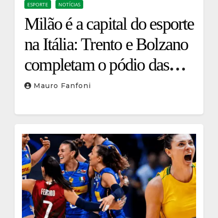
ESPORTE
NOTÍCIAS
Milão é a capital do esporte
na Itália: Trento e Bolzano
completam o pódio das
cidades mais esportivas do
Mauro Fanfoni
país