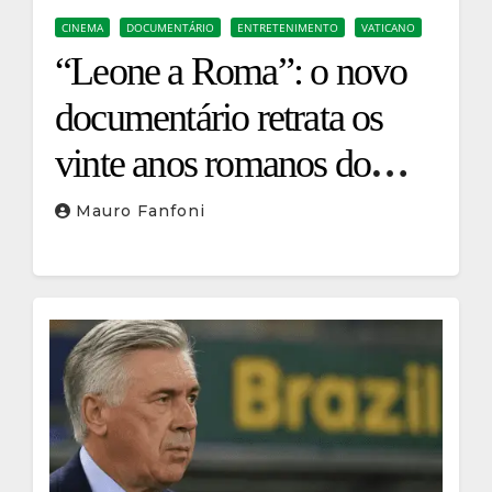
CINEMA
DOCUMENTÁRIO
ENTRETENIMENTO
VATICANO
“Leone a Roma”: o novo
documentário retrata os
vinte anos romanos do
Papa Leão XIV
Mauro Fanfoni