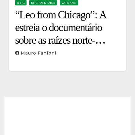
BLOG
DOCUMENTÁRIO
VATICANO
“Leo from Chicago”: A
estreia o documentário
sobre as raízes norte-
americanas do Papa Leão
Mauro Fanfoni