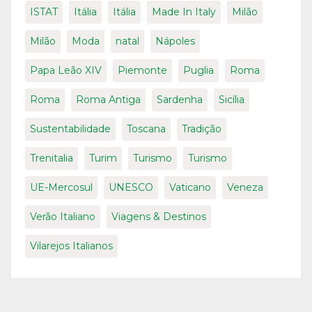
ISTAT
Itália
Itália
Made In Italy
Milão
Milão
Moda
natal
Nápoles
Papa Leão XIV
Piemonte
Puglia
Roma
Roma
Roma Antiga
Sardenha
Sicília
Sustentabilidade
Toscana
Tradição
Trenitalia
Turim
Turismo
Turismo
UE-Mercosul
UNESCO
Vaticano
Veneza
Verão Italiano
Viagens & Destinos
Vilarejos Italianos