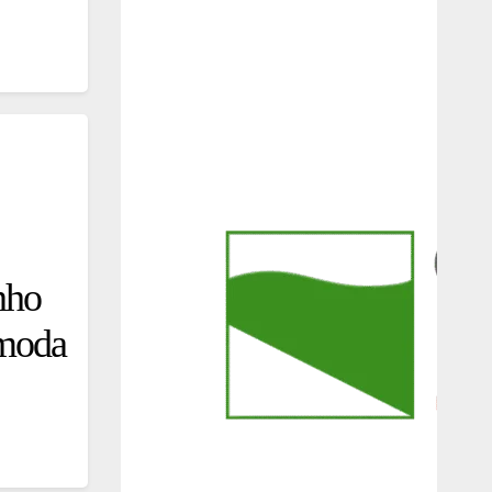
nho
 moda