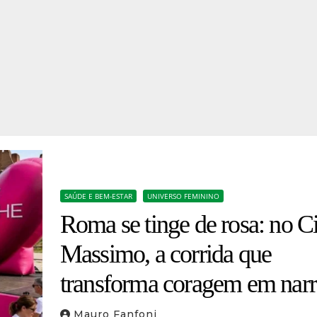
SAÚDE E BEM-ESTAR
UNIVERSO FEMININO
Roma se tinge de rosa: no C
Massimo, a corrida que
transforma coragem em narr
coletiva
Mauro Fanfoni