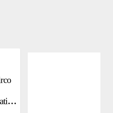
irco
ativa