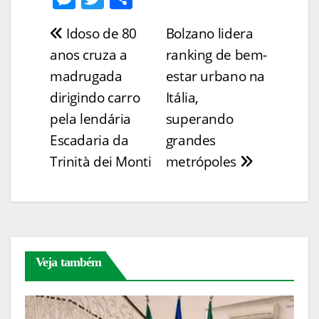
p
ai
t
c
er
at
k
e
w
h
Idoso de 80
Bolzano lidera
Navegação
y
l
e
e
s
e
ss
itt
ar
anos cruza a
ranking de bem-
Li
b
st
A
dI
e
er
e
de
madrugada
estar urbano na
n
o
p
n
n
Post
dirigindo carro
Itália,
k
o
p
g
pela lendária
superando
k
er
Escadaria da
grandes
Trinità dei Monti
metrópoles
Veja também