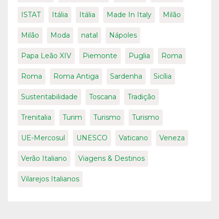
ISTAT
Itália
Itália
Made In Italy
Milão
Milão
Moda
natal
Nápoles
Papa Leão XIV
Piemonte
Puglia
Roma
Roma
Roma Antiga
Sardenha
Sicília
Sustentabilidade
Toscana
Tradição
Trenitalia
Turim
Turismo
Turismo
UE-Mercosul
UNESCO
Vaticano
Veneza
Verão Italiano
Viagens & Destinos
Vilarejos Italianos