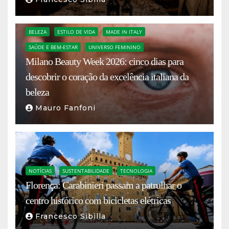
BELEZA
ESTILO DE VIDA
MADE IN ITALY
SAÚDE E BEM-ESTAR
UNIVERSO FEMININO
Milano Beauty Week 2026: cinco dias para
descobrir o coração da excelência italiana da
beleza
Mauro Fanfoni
NOTÍCIAS
SUSTENTABILIDADE
TECNOLOGIA
Florença: Carabinieri passam a patrulhar o
centro histórico com bicicletas elétricas
Francesco Sibilla