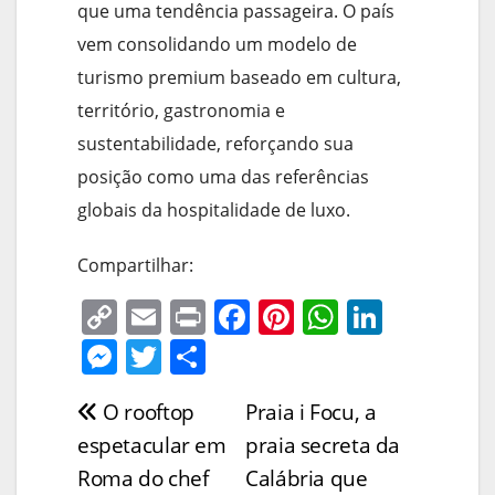
que uma tendência passageira. O país
vem consolidando um modelo de
turismo premium baseado em cultura,
território, gastronomia e
sustentabilidade, reforçando sua
posição como uma das referências
globais da hospitalidade de luxo.
Compartilhar:
C
E
Pr
F
Pi
W
Li
o
m
in
a
nt
h
n
M
T
S
p
ai
t
c
er
at
k
e
w
h
O rooftop
Praia i Focu, a
Navegação
y
l
e
e
s
e
ss
itt
ar
espetacular em
praia secreta da
Li
b
st
A
dI
e
er
e
de
Roma do chef
Calábria que
n
o
p
n