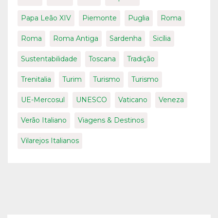
Papa Leão XIV
Piemonte
Puglia
Roma
Roma
Roma Antiga
Sardenha
Sicília
Sustentabilidade
Toscana
Tradição
Trenitalia
Turim
Turismo
Turismo
UE-Mercosul
UNESCO
Vaticano
Veneza
Verão Italiano
Viagens & Destinos
Vilarejos Italianos