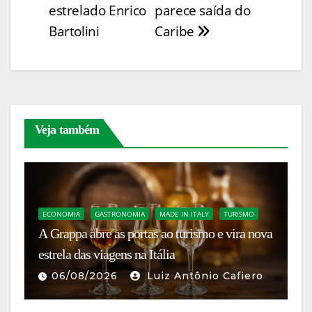
n
Post
estrelado Enrico
parece saída do
k
o
p
g
Bartolini
Caribe
k
er
Veja também
ECONOMIA
GASTRONOMIA
MADE IN ITALY
TURISMO
T
A Grappa abre as portas ao turismo e vira nova
Tu
estrela das viagens na Itália
ve
06/08/2026
Luiz Antônio Cafiero