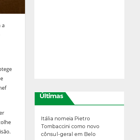
 a
e
otege
 e
hef
Últimas
er
Itália nomeia Pietro
colhe
Tombaccini como novo
isão.
cônsul-geral em Belo