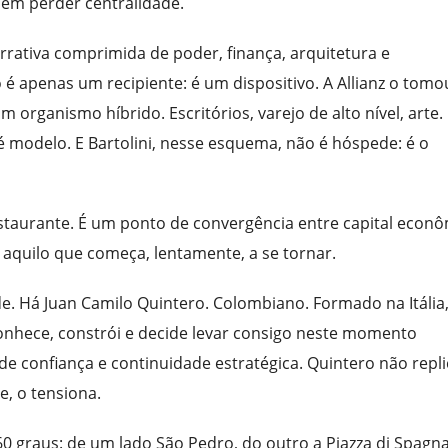
sem perder centralidade.
arrativa comprimida de poder, finança, arquitetura e
é apenas um recipiente: é um dispositivo. A Allianz o tomo
organismo híbrido. Escritórios, varejo de alto nível, arte.
 modelo. E Bartolini, nesse esquema, não é hóspede: é o
staurante. É um ponto de convergência entre capital econ
e aquilo que começa, lentamente, a se tornar.
. Há Juan Camilo Quintero. Colombiano. Formado na Itália,
onhece, constrói e decide levar consigo neste momento
e confiança e continuidade estratégica. Quintero não repli
e, o tensiona.
0 graus: de um lado São Pedro, do outro a Piazza di Spagna