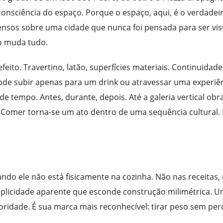
onsciência do espaço. Porque o espaço, aqui, é o verdadei
nsos sobre uma cidade que nunca foi pensada para ser vis
so muda tudo.
eito. Travertino, latão, superfícies materiais. Continuidade
ode subir apenas para um drink ou atravessar uma experiê
e tempo. Antes, durante, depois. Até a galeria vertical obr
va. Comer torna-se um ato dentro de uma sequência cultural.
ndo ele não está fisicamente na cozinha. Não nas receitas,
mplicidade aparente que esconde construção milimétrica. 
toridade. É sua marca mais reconhecível: tirar peso sem per