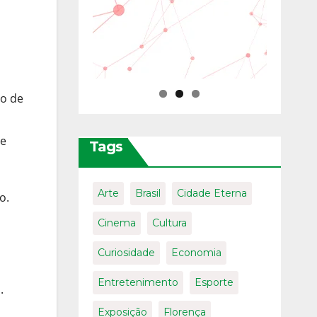
to de
he
Tags
Arte
Brasil
Cidade Eterna
o.
Cinema
Cultura
Curiosidade
Economia
Entretenimento
Esporte
.
Exposição
Florença