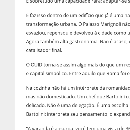
E sobretudo uma capacidade rara: adaptar-se 
E faz isso dentro de um edifício que já é uma n
transformação urbana. O Palazzo Marignoli não 
esvaziou, repensou e devolveu à cidade como um 
Agora também alta gastronomia. Não é acaso, é
catalisador final.
O QUID torna-se assim algo mais do que um re
e capital simbólico. Entre aquilo que Roma foi 
Na cozinha não há um intérprete da romanidade
mas não domesticado. Um chef que Bartolini c
delicado. Não é uma delegação. É uma escolha d
Bartolini: interpreta seu pensamento, o expand
“A varanda é absurda, você tem uma vista de 36