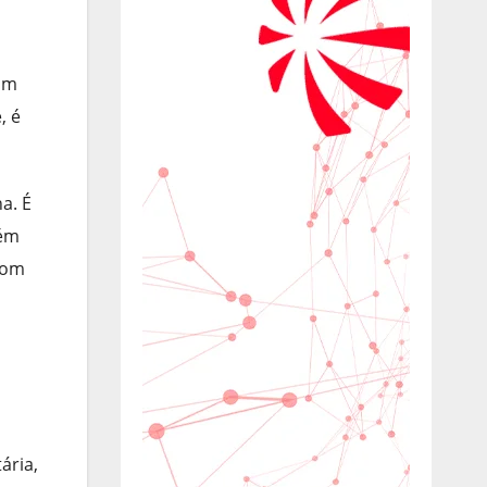
 um
, é
a. É
bém
 com
ária,