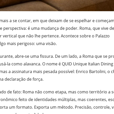
is a se contar, em que deixam de se espelhar e começam
e perspectiva: é uma mudança de poder. Roma, que vive d
 vertical que não lhe pertence. Acontece sobre o Palazzo
algo mais perigoso: uma visão.
rante, abre-se uma fissura. De um lado, a Roma que se pr
 usá-la como alavanca. O nome é QUID Unique Italian Dining
as a assinatura mais pesada possível: Enrico Bartolini, o c
ma declaração de força.
tado de fato: Roma não como etapa, mas como território a s
onômico feito de identidades múltiplas, mas coerentes, es
rta um formato. Exporta um método. Precisão, controle, v