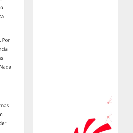
ro
ta
. Por
ncia
as
 Nada
 mas
Um
der