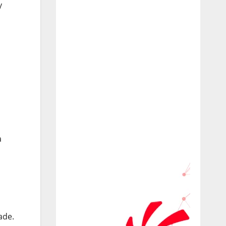
y
à
ade.