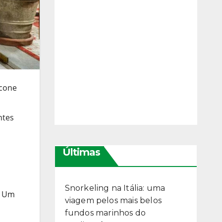
ícone
ntes
Últimas
Snorkeling na Itália: uma
. Um
viagem pelos mais belos
fundos marinhos do