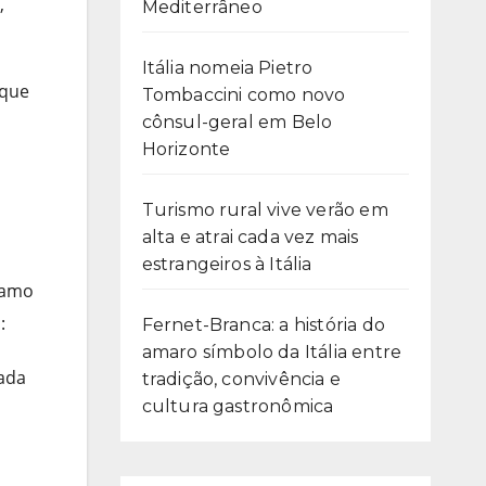
,
Mediterrâneo
Itália nomeia Pietro
 que
Tombaccini como novo
cônsul-geral em Belo
Horizonte
Turismo rural vive verão em
alta e atrai cada vez mais
estrangeiros à Itália
gamo
:
Fernet-Branca: a história do
amaro símbolo da Itália entre
cada
tradição, convivência e
cultura gastronômica