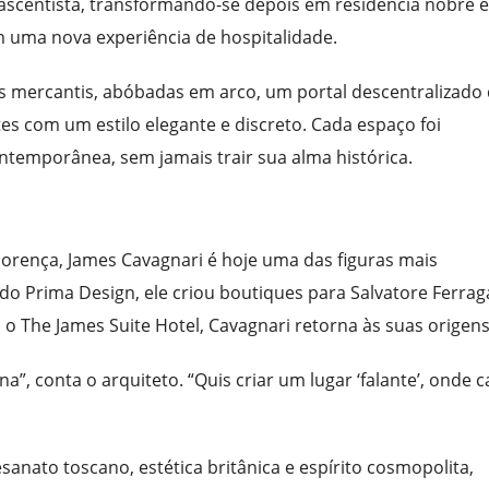
scentista, transformando-se depois em residência nobre e
 uma nova experiência de hospitalidade.
tios mercantis, abóbadas em arco, um portal descentralizado
tes com um estilo elegante e discreto. Cada espaço foi
ntemporânea, sem jamais trair sua alma histórica.
orença, James Cavagnari é hoje uma das figuras mais
 do Prima Design, ele criou boutiques para Salvatore Ferra
 o The James Suite Hotel, Cavagnari retorna às suas origens
a”, conta o arquiteto. “Quis criar um lugar ‘falante’, onde 
anato toscano, estética britânica e espírito cosmopolita,