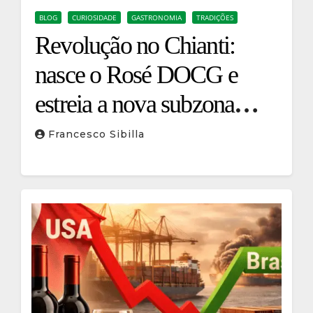
BLOG
CURIOSIDADE
GASTRONOMIA
TRADIÇÕES
Revolução no Chianti:
nasce o Rosé DOCG e
estreia a nova subzona
Terre di Vinci
Francesco Sibilla