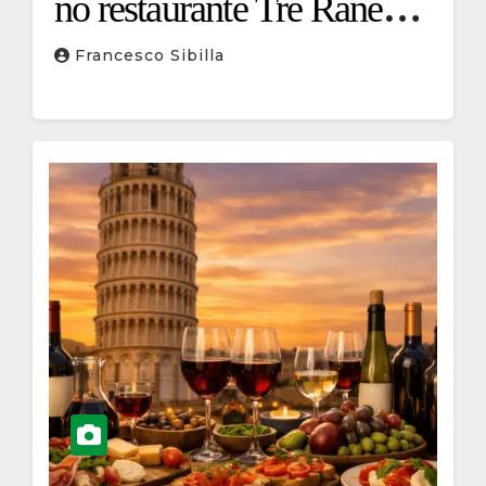
no restaurante Tre Rane
Ruffino 1877
Francesco Sibilla