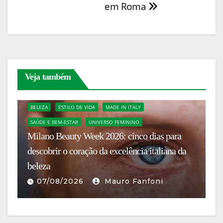
em Roma
Veja também
BELEZA
ESTILO DE VIDA
MADE IN ITALY
SAÚDE E BEM-ESTAR
UNIVERSO FEMININO
Milano Beauty Week 2026: cinco dias para
T
descobrir o coração da excelência italiana da
Sn
beleza
b
07/08/2026
Mauro Fanfoni