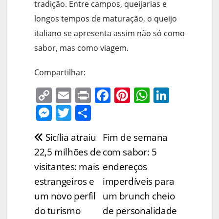
tradição. Entre campos, queijarias e
longos tempos de maturação, o queijo
italiano se apresenta assim não só como
sabor, mas como viagem.
Compartilhar:
C
E
Pr
F
Pi
W
Li
o
m
in
a
nt
h
n
M
T
S
p
ai
t
c
er
at
k
e
w
h
Sicília atraiu
Fim de semana
Navegação
y
l
e
e
s
e
ss
itt
ar
22,5 milhões de
com sabor: 5
Li
b
st
A
dI
e
er
e
de
visitantes: mais
endereços
n
o
p
n
n
Post
estrangeiros e
imperdíveis para
k
o
p
g
um novo perfil
um brunch cheio
k
er
do turismo
de personalidade