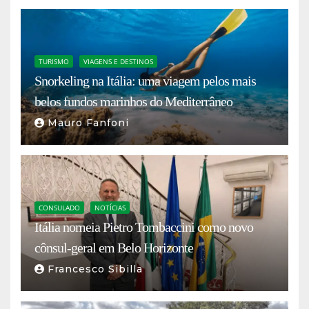
TURISMO
VIAGENS E DESTINOS
Snorkeling na Itália: uma viagem pelos mais
belos fundos marinhos do Mediterrâneo
Mauro Fanfoni
CONSULADO
NOTÍCIAS
Itália nomeia Pietro Tombaccini como novo
cônsul-geral em Belo Horizonte
Francesco Sibilla