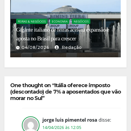
FEIRAS & NEGÓCIOS
ECONOMIA
NEGÓCIOS
E
Gigante italiano de feiras acelera expansão e
A 
s
aposta no Brasil para crescer
es
04/08/2026
Redação
One thought on “Itália oferece imposto
(descontado) de 7% a aposentados que vão
morar no Sul”
jorge luis pimentel rosa
disse:
14/04/2026 às 12:05