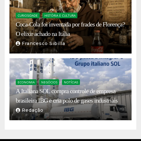
CURIOSIDADE
HISTÓRIA E CULTURA
Coca-Cola foi inventada por frades de Florença?
O elixir achado na Itália
Francesco Sibilla
ECONOMIA
NEGÓCIOS
NOTÍCIAS
A Italiana SOL compra controle de empresa
brasileira IBG e cria polo de gases industriais
Redação