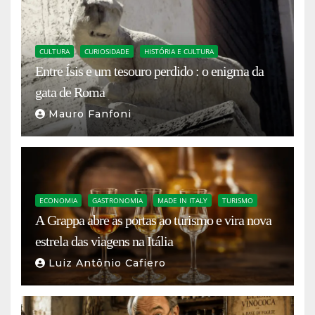
CULTURA
CURIOSIDADE
HISTÓRIA E CULTURA
Entre Ísis e um tesouro perdido : o enigma da
gata de Roma
Mauro Fanfoni
ECONOMIA
GASTRONOMIA
MADE IN ITALY
TURISMO
A Grappa abre as portas ao turismo e vira nova
estrela das viagens na Itália
Luiz Antônio Cafiero