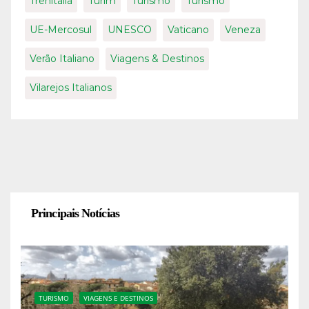
Trenitalia
Turim
Turismo
Turismo
UE-Mercosul
UNESCO
Vaticano
Veneza
Verão Italiano
Viagens & Destinos
Vilarejos Italianos
Principais Notícias
TURISMO
VIAGENS E DESTINOS