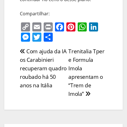
Compartilhar:
C
E
Pr
F
Pi
W
Li
o
m
in
a
nt
h
n
M
T
S
p
ai
t
c
er
at
k
e
w
h
Com ajuda da IA
Trenitalia Tper
Navegação
y
l
e
e
s
e
ss
itt
ar
os Carabinieri
e Formula
Li
b
st
A
dI
e
er
e
de
recuperam quadro
Imola
n
o
p
n
n
Post
roubado há 50
apresentam o
k
o
p
g
anos na Itália
“Trem de
k
er
Imola”