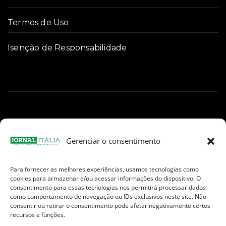
Termos de Uso
Isenção de Responsabilidade
Gerenciar o consentimento
Para fornecer as melhores experiências, usamos tecnologias como
Facebook
Instagram
TikTok
Youtube
E-
cookies para armazenar e/ou acessar informações do dispositivo. O
mail
consentimento para essas tecnologias nos permitirá processar dados
como comportamento de navegação ou IDs exclusivos neste site. Não
consentir ou retirar o consentimento pode afetar negativamente certos
recursos e funções.