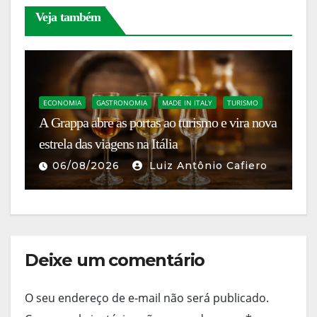
Veja também
ECONOMIA
GASTRONOMIA
MADE IN ITALY
TURISMO
N
A Grappa abre as portas ao turismo e vira nova
Fl
estrela das viagens na Itália
ce
06/08/2026
Luiz Antônio Cafiero
Deixe um comentário
O seu endereço de e-mail não será publicado.