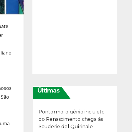
bate
er
aliano
mosos
Últimas
 São
Pontormo, o gênio inquieto
do Renascimento chega às
m uma
Scuderie del Quirinale