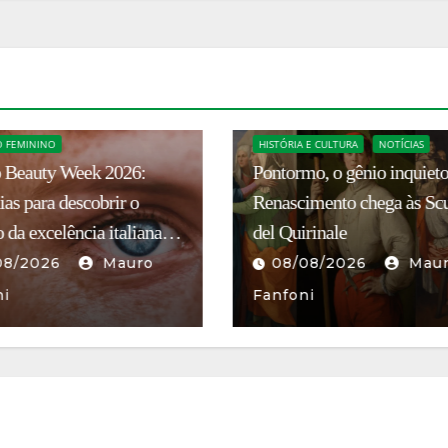
CULTURA E TURISMO
 E CULTURA
NOTÍCIAS
CONSULADO
NOTÍCIAS
o, o gênio inquieto do
Itália nomeia Pietro Tomba
imento chega às Scuderie
como novo cônsul-geral e
rinale
Belo Horizonte
08/2026
Mauro
07/08/2026
ni
Francesco Sibilla