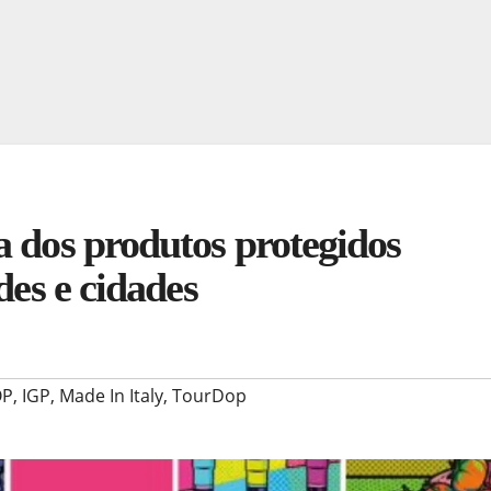
a dos produtos protegidos
des e cidades
OP
,
IGP
,
Made In Italy
,
TourDop