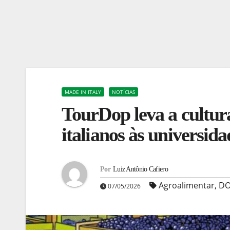
MADE IN ITALY
NOTÍCIAS
TourDop leva a cultur
italianos às universida
Por
Luiz Antônio Cafiero
Agroalimentar
,
D
07/05/2026