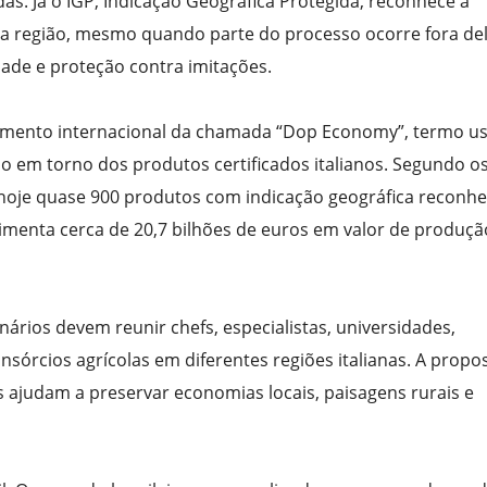
das. Já o IGP, Indicação Geográfica Protegida, reconhece a
da região, mesmo quando parte do processo ocorre fora del
dade e proteção contra imitações.
mento internacional da chamada “Dop Economy”, termo u
o em torno dos produtos certificados italianos. Segundo o
ui hoje quase 900 produtos com indicação geográfica reconh
vimenta cerca de 20,7 bilhões de euros em valor de produçã
rios devem reunir chefs, especialistas, universidades,
sórcios agrícolas em diferentes regiões italianas. A propo
 ajudam a preservar economias locais, paisagens rurais e