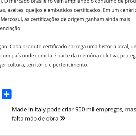
il. O mercado brasileiro vem ampliando o consumo de pro
s, azeites, queijos e embutidos certificados. Em um cenári
Mercosul, as certificações de origem ganham ainda mais
enciação.
ção. Cada produto certificado carrega uma história local, 
Em um país onde comida é parte da memória coletiva, proteg
r cultura, território e pertencimento.
T
S
w
h
Made in Italy pode criar 900 mil empregos, ma
itt
ar
falta mão de obra
er
e