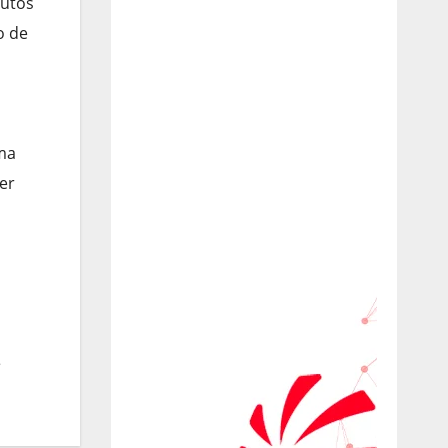
dutos
o de
uma
er
s