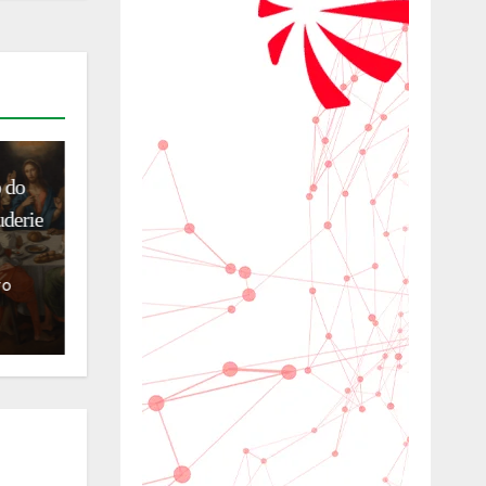
BELEZA
ESTILO DE VIDA
MADE IN ITALY
SAÚDE E BEM-ESTAR
UNIVERSO FEMININO
ccini
Milano Beauty Week 2026:
m
cinco dias para descobrir o
coração da excelência italiana da
beleza
07/08/2026
Mauro
Fanfoni