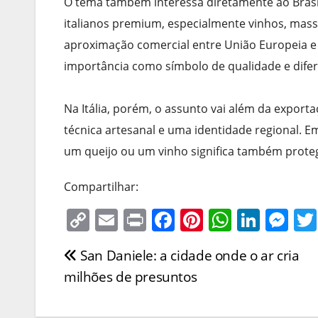
O tema também interessa diretamente ao Bras
italianos premium, especialmente vinhos, massa
aproximação comercial entre União Europeia e 
importância como símbolo de qualidade e difer
Na Itália, porém, o assunto vai além da exporta
técnica artesanal e uma identidade regional. 
um queijo ou um vinho significa também protege
Compartilhar:
C
E
Pr
F
Pi
W
Li
M
o
m
in
a
nt
h
n
e
San Daniele: a cidade onde o ar cria
Navegação
p
ai
t
c
er
at
k
ss
milhões de presuntos
y
l
e
e
s
e
e
de
Li
b
st
A
dI
n
Post