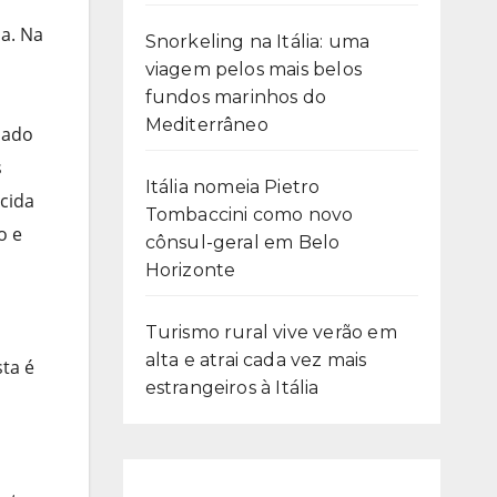
a. Na
Snorkeling na Itália: uma
viagem pelos mais belos
fundos marinhos do
Mediterrâneo
sado
s
Itália nomeia Pietro
ecida
Tombaccini como novo
o e
cônsul-geral em Belo
Horizonte
Turismo rural vive verão em
alta e atrai cada vez mais
sta é
estrangeiros à Itália