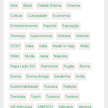
Arte
Brasil
Cidade Eterna
Cinema
Cultura
Curiosidade
Economia
Entretenimento
Esporte
Exposição
Florença
Gastronomia
História
História
ISTAT
Itália
Itália
Made In Italy
Milão
Milão
Moda
natal
Nápoles
Papa Leão XIV
Piemonte
Puglia
Roma
Roma
Roma Antiga
Sardenha
Sicília
Sustentabilidade
Toscana
Tradição
Trenitalia
Turim
Turismo
Turismo
UE-Mercosul
UNESCO
Vaticano
Veneza