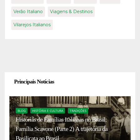
Verão Italiano
Viagens & Destinos
Vilarejos Italianos
Principais Notícias
BLOG
HISTÓRIA E CULTURA
TRADIÇÕES
Histórias de Famílias Italianas no Brasil:
Família Scavone (Parte 2) A trajetória da
Basilicata ao Brasil