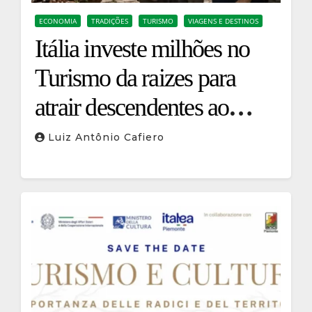
ECONOMIA
TRADIÇÕES
TURISMO
VIAGENS E DESTINOS
Itália investe milhões no
Turismo da raizes para
atrair descendentes ao
interior do país
Luiz Antônio Cafiero