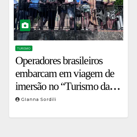
TURISMO
Operadores brasileiros
embarcam em viagem de
imersão no “Turismo das
Raízes” na Itália
GIanna Sordili