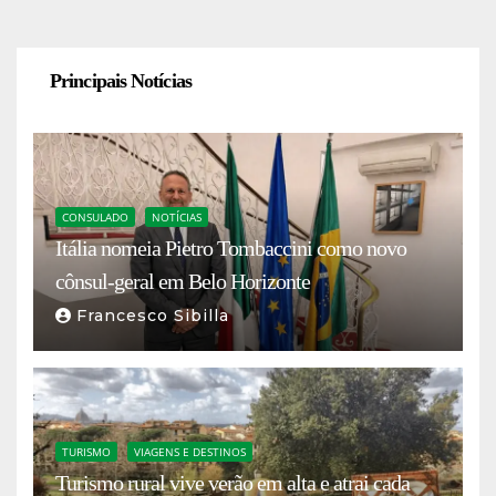
Principais Notícias
CONSULADO
NOTÍCIAS
Itália nomeia Pietro Tombaccini como novo
cônsul-geral em Belo Horizonte
Francesco Sibilla
TURISMO
VIAGENS E DESTINOS
Turismo rural vive verão em alta e atrai cada