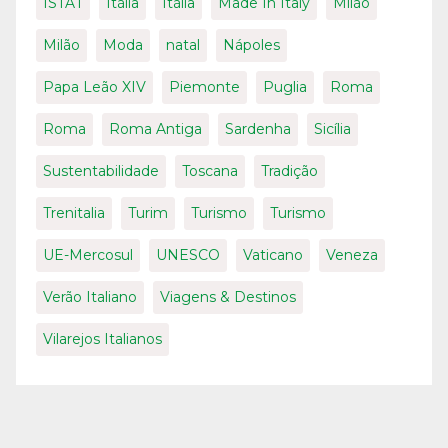
ISTAT
Itália
Itália
Made In Italy
Milão
Milão
Moda
natal
Nápoles
Papa Leão XIV
Piemonte
Puglia
Roma
Roma
Roma Antiga
Sardenha
Sicília
Sustentabilidade
Toscana
Tradição
Trenitalia
Turim
Turismo
Turismo
UE-Mercosul
UNESCO
Vaticano
Veneza
Verão Italiano
Viagens & Destinos
Vilarejos Italianos