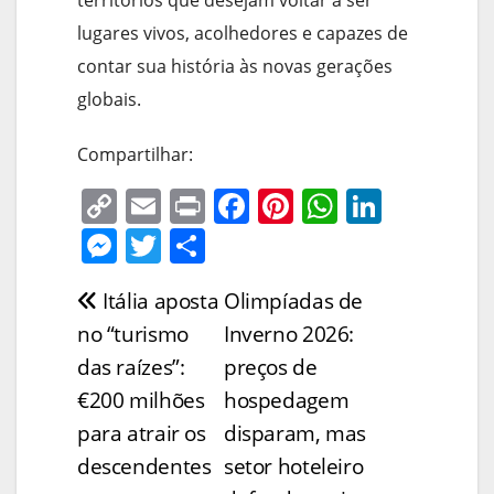
territórios que desejam voltar a ser
lugares vivos, acolhedores e capazes de
contar sua história às novas gerações
globais.
Compartilhar:
C
E
Pr
F
Pi
W
Li
o
m
in
a
nt
h
n
M
T
S
p
ai
t
c
er
at
k
e
w
h
Itália aposta
Olimpíadas de
Navegação
y
l
e
e
s
e
ss
itt
ar
no “turismo
Inverno 2026:
Li
b
st
A
dI
e
er
e
de
das raízes”:
preços de
n
o
p
n
n
Post
€200 milhões
hospedagem
k
o
p
g
para atrair os
disparam, mas
k
er
descendentes
setor hoteleiro