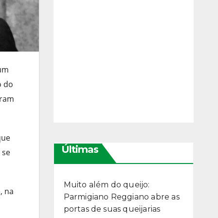
 um
o do
gram
que
Últimas
 se
Muito além do queijo:
, na
Parmigiano Reggiano abre as
portas de suas queijarias