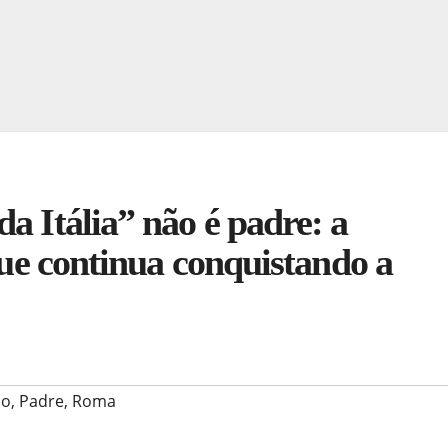
a Itália” não é padre: a
 que continua conquistando a
no
,
Padre
,
Roma