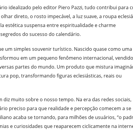
io idealizado pelo editor Piero Pazzi, tudo contribui para c
har direto, o rosto impecável, a luz suave, a roupa eclesiá
la estética suspensa entre espiritualidade e charme
segredos do sucesso do calendário.
ue um simples souvenir turístico. Nascido quase como uma
transformou em um pequeno fenômeno internacional, vendid
iversas partes do mundo. Um produto que mistura imaginá
ultura pop, transformando figuras eclesiásticas, reais ou
.
ém diz muito sobre o nosso tempo. Na era das redes sociais,
rio preciso para que realidade e percepção comecem a se
iliano acaba se tornando, para milhões de usuários, “o pad
onias e curiosidades que reaparecem ciclicamente na interne