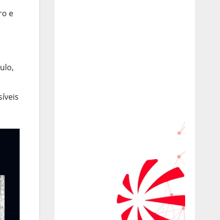
ro e
ulo,
íveis