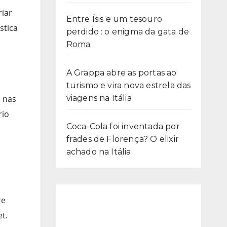
riar
Entre Ísis e um tesouro
stica
perdido : o enigma da gata de
Roma
A Grappa abre as portas ao
turismo e vira nova estrela das
viagens na Itália
o nas
rio
Coca-Cola foi inventada por
frades de Florença? O elixir
achado na Itália
re
t.