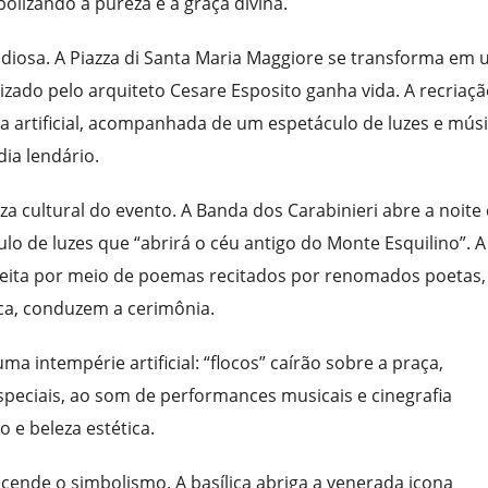
olizando a pureza e a graça divina.
andiosa. A Piazza di Santa Maria Maggiore se transforma em
izado pelo arquiteto Cesare Esposito ganha vida. A recriaç
 artificial, acompanhada de um espetáculo de luzes e mús
ia lendário.
 cultural do evento. A Banda dos Carabinieri abre a noite
lo de luzes que “abrirá o céu antigo do Monte Esquilino”. A
 feita por meio de poemas recitados por renomados poetas,
Luca, conduzem a cerimônia.
ma intempérie artificial: “flocos” caírão sobre a praça,
peciais, ao som de performances musicais e cinegrafia
e beleza estética.
cende o simbolismo. A basílica abriga a venerada icona