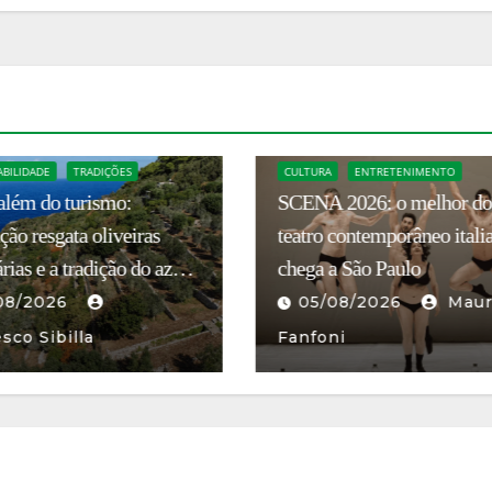
CULTURA
CULTURA E TURISMO
ENTRETENIMENTO
HISTÓRIA E CULTURA
2026: o melhor do
Restaurada, Villa Blanc
contemporâneo italiano
transforma-se em símbolo
a São Paulo
preservação do patrimônio
romano
08/2026
Mauro
04/08/2026
Mau
ni
Fanfoni