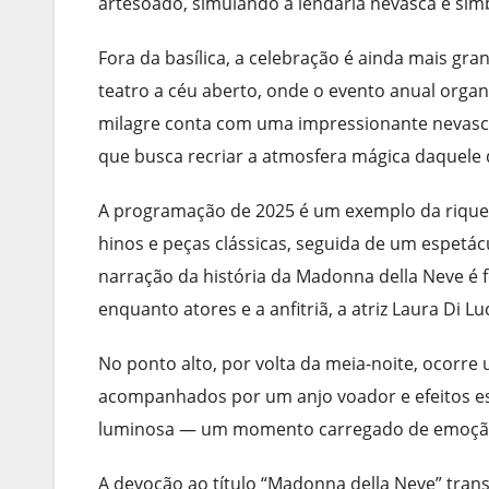
artesoado, simulando a lendária nevasca e simb
Fora da basílica, a celebração é ainda mais gr
teatro a céu aberto, onde o evento anual organ
milagre conta com uma impressionante nevasca
que busca recriar a atmosfera mágica daquele d
A programação de 2025 é um exemplo da riqueza
hinos e peças clássicas, seguida de um espetácu
narração da história da Madonna della Neve é
enquanto atores e a anfitriã, a atriz Laura Di 
No ponto alto, por volta da meia-noite, ocorre u
acompanhados por um anjo voador e efeitos es
luminosa — um momento carregado de emoção 
A devoção ao título “Madonna della Neve” trans