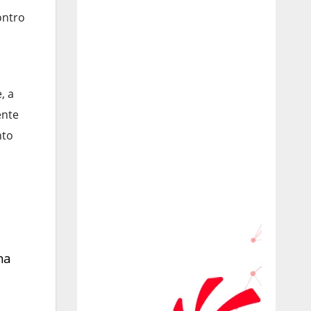
ontro
l
, a
ente
nto
na