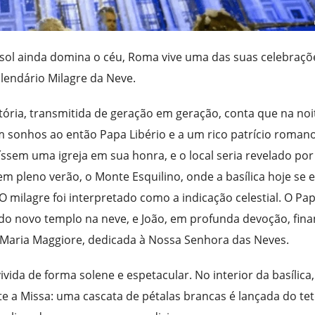
sol ainda domina o céu, Roma vive uma das suas celebraçõ
 lendário Milagre da Neve.
stória, transmitida de geração em geração, conta que na noi
m sonhos ao então Papa Libério e a um rico patrício roman
ssem uma igreja em sua honra, e o local seria revelado po
m pleno verão, o Monte Esquilino, onde a basílica hoje se 
milagre foi interpretado como a indicação celestial. O Pa
 do novo templo na neve, e João, em profunda devoção, fina
a Maria Maggiore, dedicada à Nossa Senhora das Neves.
ivida de forma solene e espetacular. No interior da basílica
a Missa: uma cascata de pétalas brancas é lançada do te