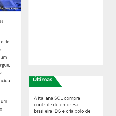
es
te de
o
r um
ergue,
pa
Últimas
nciou
A Italiana SOL compra
, um
controle de empresa
to
brasileira IBG e cria polo de