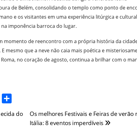
edoura de Belém, consolidando o templo como ponto de enc
omano e os visitantes em uma experiência litúrgica e cultura
m na imponência barroca do lugar.
m momento de reencontro com a própria história da cidade
e. E mesmo que a neve não caia mais poética e misteriosam
e Roma, no coração de agosto, continua a brilhar com o ma
T
S
w
h
hecida do
Os melhores Festivais e Feiras de verão 
itt
ar
Itália: 8 eventos imperdíveis
er
e