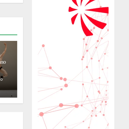
TURISMO
BLOG
CULTURA
SUSTENTABILIDADE
TRADIÇÕES
Muito além do turismo:
 da
associação resgata oliveiras
centenárias e a tradição do azeite
na ilha de Capri
ro
03/08/2026
Francesco Sibilla