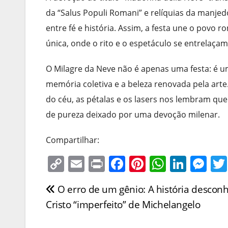
da “Salus Populi Romani” e relíquias da manj
entre fé e história. Assim, a festa une o povo r
única, onde o rito e o espetáculo se entrelaça
O Milagre da Neve não é apenas uma festa: é u
memória coletiva e a beleza renovada pela art
do céu, as pétalas e os lasers nos lembram qu
de pureza deixado por uma devoção milenar.
Compartilhar:
C
E
Pr
F
Pi
W
Li
M
o
m
in
a
nt
h
n
e
O erro de um gênio: A história descon
Navegação
p
ai
t
c
er
at
k
ss
Cristo “imperfeito” de Michelangelo
y
l
e
e
s
e
e
de