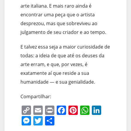
arte italiana. E mais raro ainda é
encontrar uma peça que o artista
desprezou, mas que sobreviveu ao
julgamento de seu criador e ao tempo.
E talvez essa seja a maior curiosidade de
todas: a ideia de que até os deuses da
arte erram, e que, por vezes, é
exatamente aí que reside a sua
humanidade — e sua genialidade.
Compartilhar:
C
E
Pr
F
Pi
W
Li
o
m
in
a
nt
h
n
M
T
S
p
ai
t
c
er
at
k
e
w
h