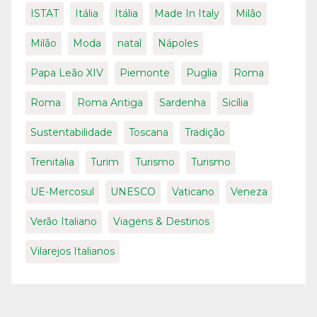
ISTAT
Itália
Itália
Made In Italy
Milão
Milão
Moda
natal
Nápoles
Papa Leão XIV
Piemonte
Puglia
Roma
Roma
Roma Antiga
Sardenha
Sicília
Sustentabilidade
Toscana
Tradição
Trenitalia
Turim
Turismo
Turismo
UE-Mercosul
UNESCO
Vaticano
Veneza
Verão Italiano
Viagens & Destinos
Vilarejos Italianos