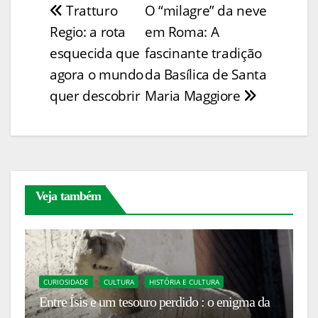
Tratturo
O “milagre” da neve
Navegação
y
l
e
e
s
e
ss
itt
ar
Regio: a rota
em Roma: A
Li
b
st
A
dI
e
er
e
de
esquecida que
fascinante tradição
n
o
p
n
n
Post
agora o mundo
da Basílica de Santa
k
o
p
g
quer descobrir
Maria Maggiore
k
er
Veja também
C
An
CURIOSIDADE
CULTURA
HISTÓRIA E CULTURA
Entre Ísis e um tesouro perdido : o enigma da
c