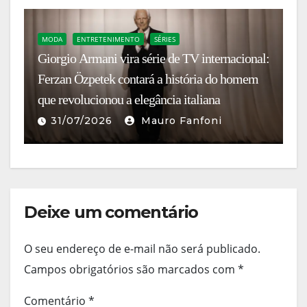
MODA
ENTRETENIMENTO
SÉRIES
Giorgio Armani vira série de TV internacional:
B
Ferzan Özpetek contará a história do homem
Ch
que revolucionou a elegância italiana
d
31/07/2026
Mauro Fanfoni
Deixe um comentário
O seu endereço de e-mail não será publicado.
Campos obrigatórios são marcados com
*
Comentário
*