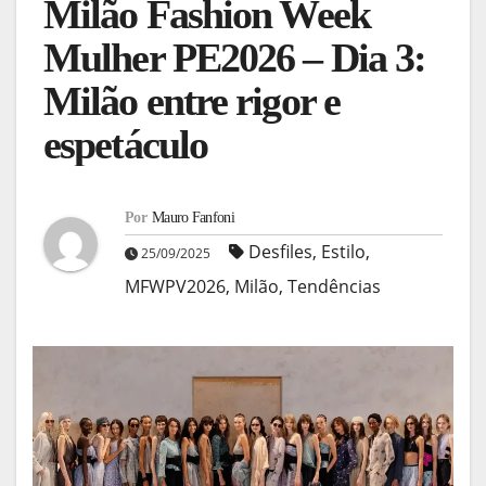
Milão Fashion Week
Mulher PE2026 – Dia 3:
Milão entre rigor e
espetáculo
Por
Mauro Fanfoni
Desfiles
,
Estilo
,
25/09/2025
MFWPV2026
,
Milão
,
Tendências