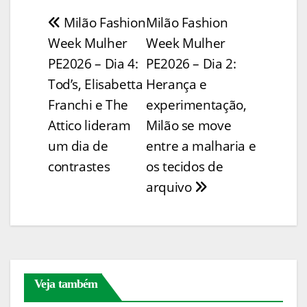
p
ai
t
c
er
at
k
e
w
h
Milão Fashion
Milão Fashion
Navegação
y
l
e
e
s
e
ss
itt
ar
Week Mulher
Week Mulher
Li
b
st
A
dI
e
er
e
de
PE2026 – Dia 4:
PE2026 – Dia 2:
n
o
p
n
n
Post
Tod’s, Elisabetta
Herança e
k
o
p
g
Franchi e The
experimentação,
k
er
Attico lideram
Milão se move
um dia de
entre a malharia e
contrastes
os tecidos de
arquivo
Veja também