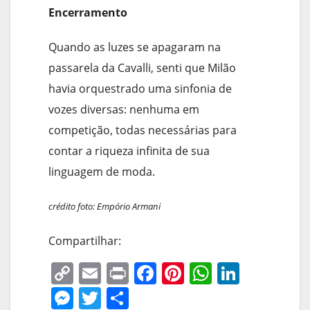
Encerramento
Quando as luzes se apagaram na
passarela da Cavalli, senti que Milão
havia orquestrado uma sinfonia de
vozes diversas: nenhuma em
competição, todas necessárias para
contar a riqueza infinita de sua
linguagem de moda.
crédito foto: Empório Armani
Compartilhar:
C
E
Pr
F
Pi
W
Li
o
m
in
a
nt
h
n
M
T
S