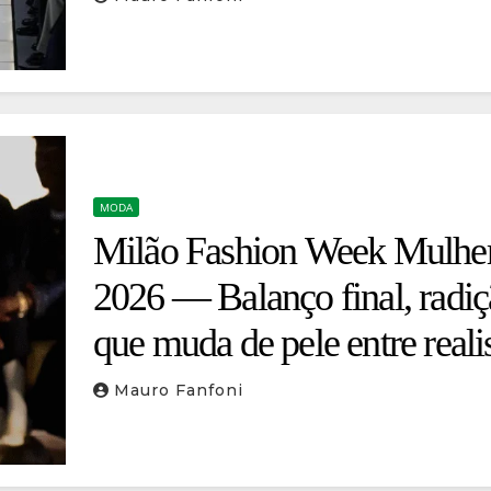
MODA
Milão Fashion Week Mulhe
2026 — Balanço final, radi
que muda de pele entre real
artesanato, espetáculo
Mauro Fanfoni