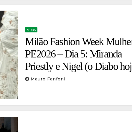
MODA
Milão Fashion Week Mulhe
PE2026 – Dia 5: Miranda
Priestly e Nigel (o Diabo ho
vestiu D&G) aparecem de
Mauro Fanfoni
surpresa no desfile da marca
Italia veste o futuro