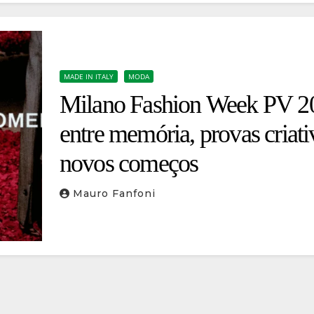
MADE IN ITALY
MODA
Milano Fashion Week PV 2
entre memória, provas criati
novos começos
Mauro Fanfoni