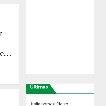
r
je
. A
Últimas
Itália nomeia Pietro