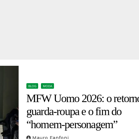
BLOG
MODA
MFW Uomo 2026: o retorn
guarda-roupa e o fim do
“homem-personagem”
Mauro Fanfoni