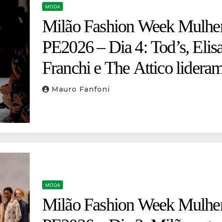
MODA
Milão Fashion Week Mulhe
PE2026 – Dia 4: Tod’s, Elisa
Franchi e The Attico lider
dia de contrastes
Mauro Fanfoni
MODA
Milão Fashion Week Mulhe