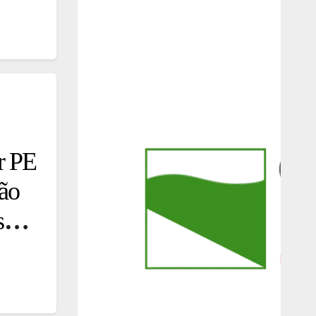
r PE
ção
ismo,