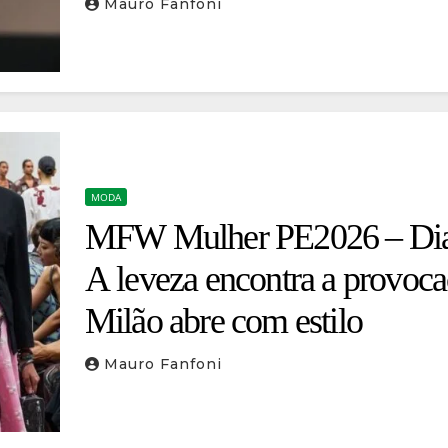
entre a malharia e os tecidos
Mauro Fanfoni
arquivo
MODA
MFW Mulher PE2026 – Dia
A leveza encontra a provoca
Milão abre com estilo
Mauro Fanfoni