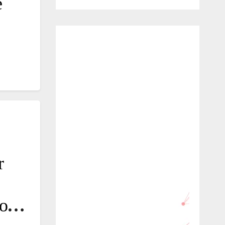
e
r
move