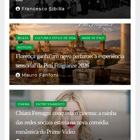
Francesco Sibilla
BELEZA
CULTURA E ESTILO DE VIDA
MADE IN ITALY
NOTÍCIAS
Florença ganha um novo perfume: a experiência
sensorial da Pitti Fragranze 2026
Mauro Fanfoni
CINEMA
ENTRETENIMENTO
Chiara Ferragni conquista o cinema: a rainha
das redes sociais estreia na nova comédia
romântica do Prime Video