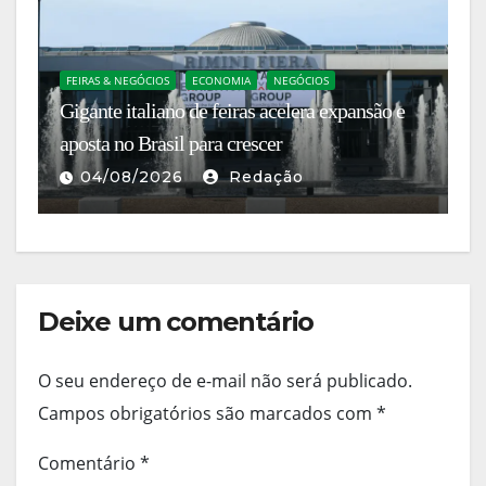
FEIRAS & NEGÓCIOS
ECONOMIA
NEGÓCIOS
E
Gigante italiano de feiras acelera expansão e
A 
s
aposta no Brasil para crescer
es
04/08/2026
Redação
Deixe um comentário
O seu endereço de e-mail não será publicado.
Campos obrigatórios são marcados com
*
Comentário
*