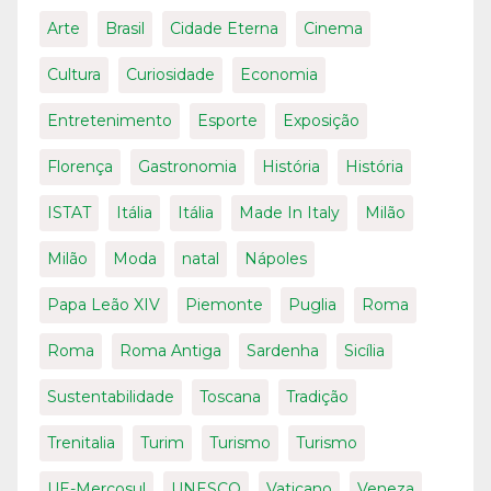
Arte
Brasil
Cidade Eterna
Cinema
Cultura
Curiosidade
Economia
Entretenimento
Esporte
Exposição
Florença
Gastronomia
História
História
ISTAT
Itália
Itália
Made In Italy
Milão
Milão
Moda
natal
Nápoles
Papa Leão XIV
Piemonte
Puglia
Roma
Roma
Roma Antiga
Sardenha
Sicília
Sustentabilidade
Toscana
Tradição
Trenitalia
Turim
Turismo
Turismo
UE-Mercosul
UNESCO
Vaticano
Veneza