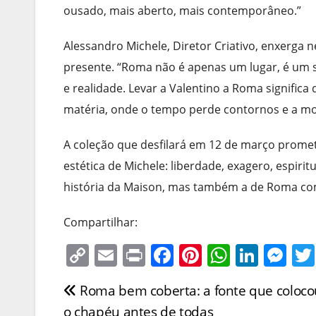
ousado, mais aberto, mais contemporâneo.”
Alessandro Michele, Diretor Criativo, enxerga 
presente. “Roma não é apenas um lugar, é um 
e realidade. Levar a Valentino a Roma significa
matéria, onde o tempo perde contornos e a mod
A coleção que desfilará em 12 de março promete
estética de Michele: liberdade, exagero, espiri
história da Maison, mas também a de Roma como
Compartilhar:
C
E
Pr
F
Pi
W
Li
M
o
m
in
a
nt
h
n
e
Roma bem coberta: a fonte que coloco
Navegação
p
ai
t
c
er
at
k
ss
o chapéu antes de todas