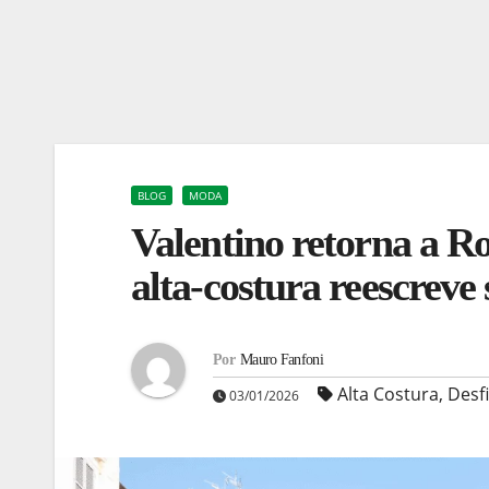
BLOG
MODA
Valentino retorna a R
alta-costura reescreve 
Por
Mauro Fanfoni
Alta Costura
,
Desf
03/01/2026