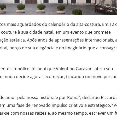
s mais aguardados do calendário da alta-costura. Em 12 
a couture à sua cidade natal, em um evento que promete
ução estética. Após anos de apresentações internacionais, 
ital, berço de sua elegância e do imaginário que a consagr
te simbólico: foi aqui que Valentino Garavani abriu seu
a de moda decide agora recomeçar, traçando um novo percu
de amor pela nossa história e por Roma”, declarou Riccard
 em uma fase de renovado impulso criativo e estratégico. “V
tar-se com nossas raízes e, ao mesmo tempo, escrever um f