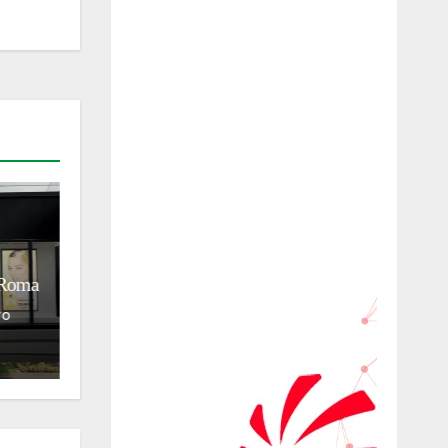
ESPORTE
MODA
NEGÓCIOS
A dança do Bruxo na Itália:
s
Ronaldinho Gaúcho no Ravenna
azeite
Calcio unifica futebol, moda e
negócios
02/08/2026
Francesco Sibilla