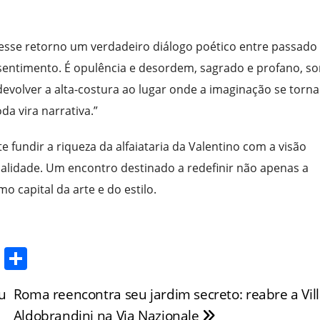
nesse retorno um verdadeiro diálogo poético entre passado
sentimento. É opulência e desordem, sagrado e profano, s
 devolver a alta-costura ao lugar onde a imaginação se torna
a vira narrativa.”
 fundir a riqueza da alfaiataria da Valentino com a visão
tualidade. Um encontro destinado a redefinir não apenas a
 capital da arte e do estilo.
T
S
w
h
u
Roma reencontra seu jardim secreto: reabre a Vil
itt
ar
Aldobrandini na Via Nazionale