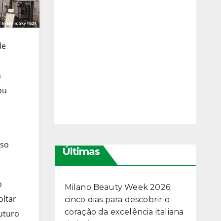
de
a
ou
rso
Últimas
o
Milano Beauty Week 2026:
oltar
cinco dias para descobrir o
coração da excelência italiana
uturo