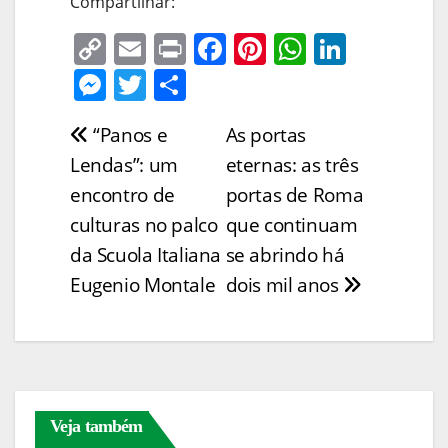
Compartilhar:
C
E
Pr
F
Pi
W
Li
o
m
in
a
nt
h
n
M
T
S
p
ai
t
c
er
at
k
e
w
h
“Panos e
As portas
Navegação
y
l
e
e
s
e
ss
itt
ar
Lendas”: um
eternas: as três
Li
b
st
A
dI
e
er
e
de
encontro de
portas de Roma
n
o
p
n
n
Post
culturas no palco
que continuam
k
o
p
g
da Scuola Italiana
se abrindo há
k
er
Eugenio Montale
dois mil anos
Veja também