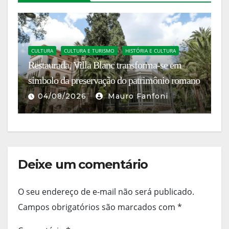
CULTURA
CULTURA E TURISMO
HISTÓRIA E CULTURA
C
Restaurada, Villa Blanc transforma-se em
En
símbolo da preservação do patrimônio romano
g
04/08/2026
Mauro Fanfoni
Deixe um comentário
O seu endereço de e-mail não será publicado.
Campos obrigatórios são marcados com
*