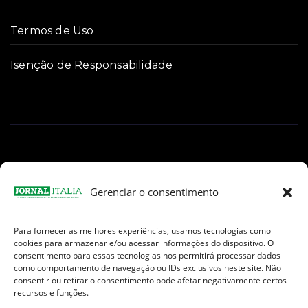
Termos de Uso
Isenção de Responsabilidade
Gerenciar o consentimento
Para fornecer as melhores experiências, usamos tecnologias como
Facebook
Instagram
TikTok
Youtube
E-
cookies para armazenar e/ou acessar informações do dispositivo. O
mail
consentimento para essas tecnologias nos permitirá processar dados
como comportamento de navegação ou IDs exclusivos neste site. Não
consentir ou retirar o consentimento pode afetar negativamente certos
recursos e funções.