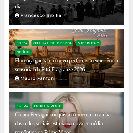
dia
Francesco Sibilla
BELEZA
CULTURA E ESTILO DE VIDA
MADE IN ITALY
NOTÍCIAS
Florença ganha um novo perfume: a experiência
sensorial da Pitti Fragranze 2026
Mauro Fanfoni
CINEMA
ENTRETENIMENTO
Chiara Ferragni conquista o cinema: a rainha
das redes sociais estreia na nova comédia
romântica do Prime Video