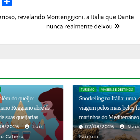
T
S
w
h
erioso, revelando
Monteriggioni, a Itália que Dante
itt
ar
nunca realmente deixou
er
e
VIAGENS E DESTINOS
TURISMO
VIAGENS E DESTINOS
ing na Itália: uma
Turismo rural vive verão e
 pelos mais belos fundos
e atrai cada vez mais
os do Mediterrâneo
estrangeiros à Itália
08/2026
Mauro
07/08/2026
Luiz
ni
Antônio Cafiero