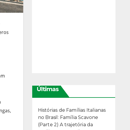
e
eros
sam
Últimas
m
ongas,
Histórias de Famílias Italianas
no Brasil: Família Scavone
(Parte 2) A trajetória da