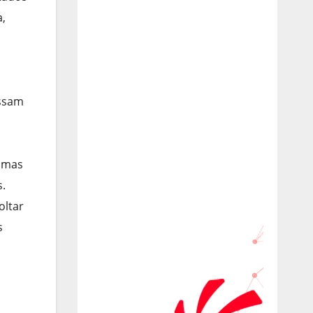
a,
ossam
, mas
s.
oltar
s