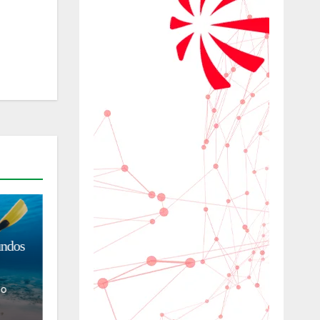
GASTRONOMIA
MADE IN ITALY
TURISMO
m alta
Muito além do queijo:
Parmigiano Reggiano abre as
portas de suas queijarias
06/08/2026
Luiz
Antônio Cafiero