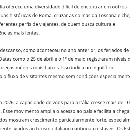
lia oferece uma diversidade difícil de encontrar em outros
ruas históricas de Roma, cruzar as colinas da Toscana e ch
iferentes perfis de viajantes, de quem busca cultura e
ncias mais lentas.
escanso, como aconteceu no ano anterior, os feriados de
s como o 25 de abril e o 1º de maio registraram níveis 
reços médios mais baixos. Isso indica um equilíbrio
o o fluxo de visitantes mesmo sem condições especialment
m 2026, a capacidade de voos para a Itália cresce mais de 1
 Esse movimento amplia o acesso ao país e facilita a cheg
cados mostram crescimento particularmente forte, especial
ente ligados ao turismo italiano continuam estáveis. Os E