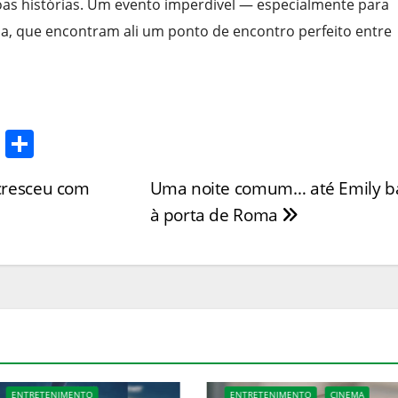
boas histórias. Um evento imperdível — especialmente para
ana, que encontram ali um ponto de encontro perfeito entre
T
S
w
h
 cresceu com
Uma noite comum… até Emily b
itt
ar
à porta de Roma
er
e
NIMENTO
CINEMA
CULTURA
ENTRETENIMENTO