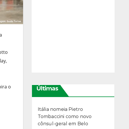
a
otto
lay,
ira o
Últimas
Itália nomeia Pietro
Tombaccini como novo
cônsul-geral em Belo