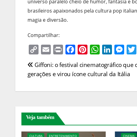
universo paralelo cheio de humor, fantasia e 
brasileiros apaixonados pela cultura pop itali
magia e diversão.
Compartilhar:
C
E
Pr
F
Pi
W
Li
M
o
m
in
a
nt
h
n
e
Giffoni: o festival cinematográfico que
Navegação
p
ai
t
c
er
at
k
ss
gerações e virou ícone cultural da Itália
y
l
e
e
s
e
e
de
Li
b
st
A
dI
n
Post
n
o
p
n
g
k
o
p
er
k
Veja também
CINEMA
ENTRETENIMENTO
ENTRETE