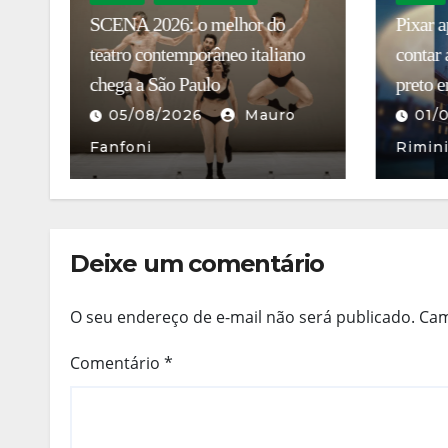
Pixar aposta em Veneza para
Chiara 
contar a história de um gato
cinema:
preto endividado que pode
sociais
conquistar o mundo
românt
01/08/2026
Stella
06/
Rimini
Fanfo
Deixe um comentário
O seu endereço de e-mail não será publicado.
Cam
Comentário
*