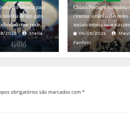
Ferragni conquista o
SCENA 2026: o melhor do
 a rainha das redes
teatro contemporâneo itali
 estreia na nova comédia
chega a São Paulo
ica do Prime Video
08/2026
Mauro
05/08/2026
Maur
ni
Fanfoni
pos obrigatórios são marcados com
*