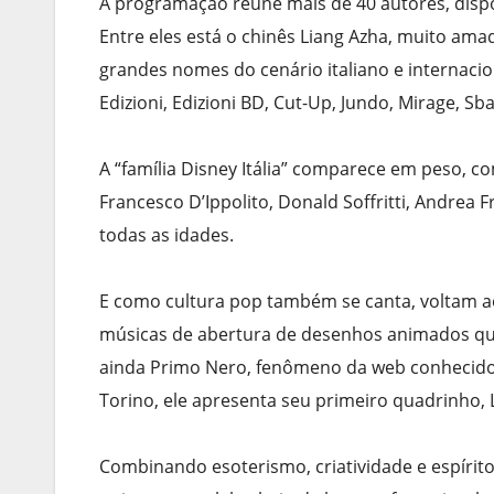
A programação reúne mais de 40 autores, dispo
Entre eles está o chinês Liang Azha, muito amado
grandes nomes do cenário italiano e internac
Edizioni, Edizioni BD, Cut-Up, Jundo, Mirage, Sb
A “família Disney Itália” comparece em peso, c
Francesco D’Ippolito, Donald Soffritti, Andrea 
todas as idades.
E como cultura pop também se canta, voltam aos
músicas de abertura de desenhos animados qu
ainda Primo Nero, fenômeno da web conhecido 
Torino, ele apresenta seu primeiro quadrinho, 
Combinando esoterismo, criatividade e espíri