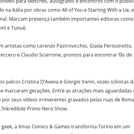
níveis para sketches, autógrafos e encontros com o públic
 na Itália por obras como All of You e Starting With a Lie, e
ional. Marcam presença também importantes editoras como
am! e Tunuè.
om artistas como Lorenzo Pastrovicchio, Giada Perissinotto,
Freccero e Claudio Sciarrone, prontos para encontrar fãs de
 palcos Cristina D’Avena e Giorgio Vanni, vozes icônicas d
e marcaram gerações. Entre as atrações mais aguardadas 
por seus vídeos irreverentes gravados pelas ruas de Rom
L’Inkredibile Primo Nero Show.
to geek, a Xmas Comics & Games transforma Torino em um