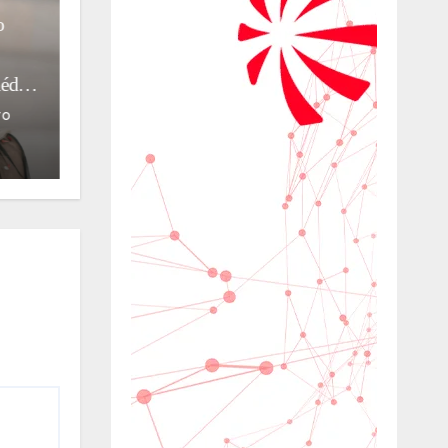
Pixar aposta em Veneza para
ano
contar a história de um gato
preto endividado que pode
conquistar o mundo
o
01/08/2026
Stella
Rimini