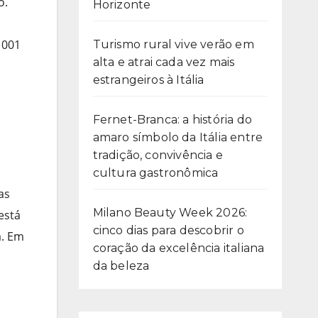
o.
Horizonte
 001
Turismo rural vive verão em
alta e atrai cada vez mais
estrangeiros à Itália
Fernet-Branca: a história do
amaro símbolo da Itália entre
tradição, convivência e
cultura gastronômica
as
Milano Beauty Week 2026:
está
cinco dias para descobrir o
a. Em
coração da excelência italiana
da beleza