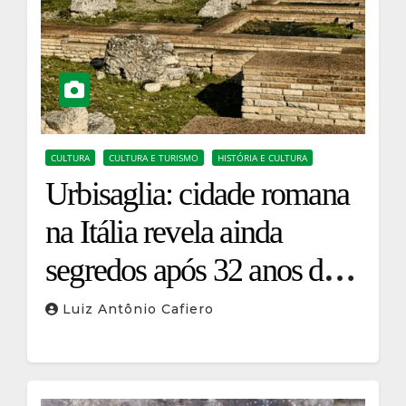
CULTURA
CULTURA E TURISMO
HISTÓRIA E CULTURA
Urbisaglia: cidade romana
na Itália revela ainda
segredos após 32 anos de
escavações
Luiz Antônio Cafiero