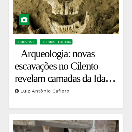
CURIOSIDADE
HISTÓRIA E CULTURA
Arqueologia: novas
escavações no Cilento
revelam camadas da Idade
do Bronze
Luiz Antônio Cafiero