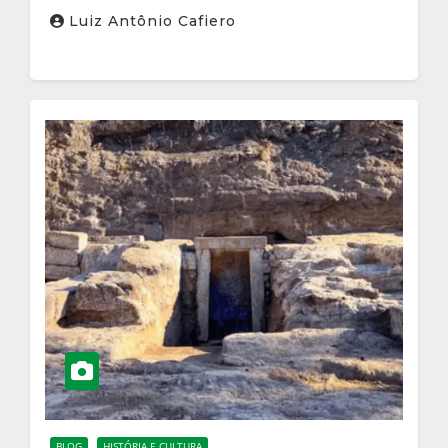
imperadores”
Luiz Antônio Cafiero
BLOG
HISTÓRIA E CULTURA