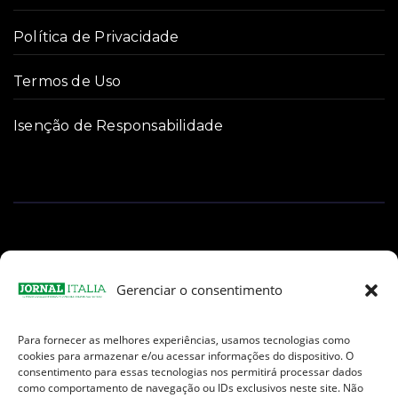
Política de Privacidade
Termos de Uso
Isenção de Responsabilidade
Gerenciar o consentimento
Para fornecer as melhores experiências, usamos tecnologias como
Facebook
Instagram
TikTok
Youtube
E-
cookies para armazenar e/ou acessar informações do dispositivo. O
mail
consentimento para essas tecnologias nos permitirá processar dados
como comportamento de navegação ou IDs exclusivos neste site. Não