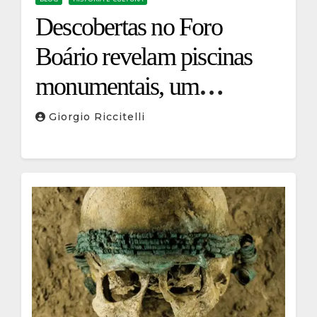
Descobertas no Foro
Boário revelam piscinas
monumentais, um
santuário de Hércules e
Giorgio Riccitelli
túmulos republicanos