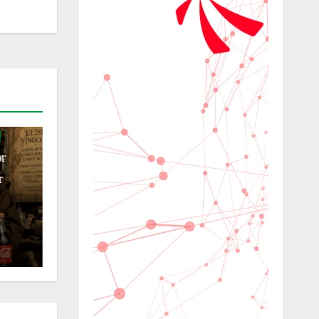
HISTÓRIA E CULTURA
TRADIÇÕES
De São Paulo a Civitanova
 da
Marche: a surpresa pelos 80
anos de Angelo
ro
04/08/2026
Francesco Sibilla