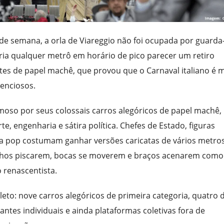
de semana, a orla de Viareggio não foi ocupada por guarda-
ria qualquer metrô em horário de pico parecer um retiro
antes de papel machê, que provou que o Carnaval italiano é 
lenciosos.
moso por seus colossais carros alegóricos de papel machê,
, engenharia e sátira política. Chefes de Estado, figuras
ra pop costumam ganhar versões caricatas de vários metro
olhos piscarem, bocas se moverem e braços acenarem como
 renascentista.
leto: nove carros alegóricos de primeira categoria, quatro 
ntes individuais e ainda plataformas coletivas fora de