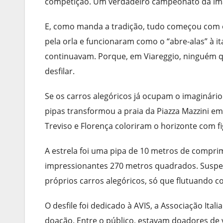
competição. Um verdadeiro campeonato da im
E, como manda a tradição, tudo começou com o
pela orla e funcionaram como o “abre-alas” à ital
continuavam. Porque, em Viareggio, ninguém q
desfilar.
Se os carros alegóricos já ocupam o imaginário
pipas transformou a praia da Piazza Mazzini e
Treviso e Florença coloriram o horizonte com f
A estrela foi uma pipa de 10 metros de compri
impressionantes 270 metros quadrados. Suspe
próprios carros alegóricos, só que flutuando c
O desfile foi dedicado à AVIS, a Associação It
doação. Entre o público, estavam doadores de v