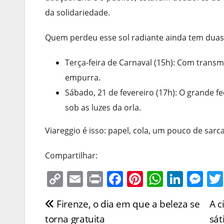
da solidariedade.
Quem perdeu esse sol radiante ainda tem duas 
Terça-feira de Carnaval (15h): Com transm
empurra.
Sábado, 21 de fevereiro (17h): O grande
sob as luzes da orla.
Viareggio é isso: papel, cola, um pouco de sarc
Compartilhar:
C
E
Pr
F
Pi
W
Li
M
o
m
in
a
nt
h
n
e
Firenze, o dia em que a beleza se
A c
Navegação
p
ai
t
c
er
at
k
ss
torna gratuita
sát