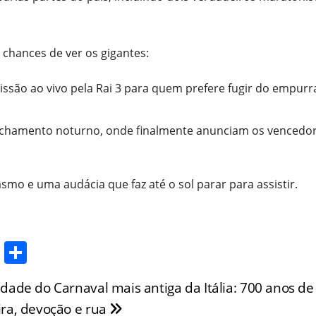
chances de ver os gigantes:
issão ao vivo pela Rai 3 para quem prefere fugir do empurr
 fechamento noturno, onde finalmente anunciam os vencedo
asmo e uma audácia que faz até o sol parar para assistir.
T
S
w
h
idade do Carnaval mais antiga da Itália: 700 anos de
itt
ar
ira, devoção e rua