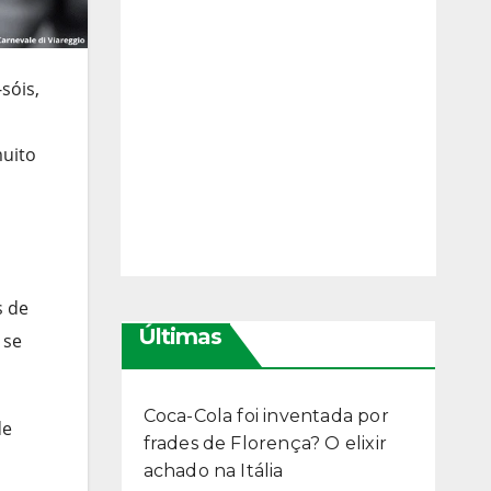
sóis,
muito
s de
Últimas
 se
Coca-Cola foi inventada por
de
frades de Florença? O elixir
achado na Itália