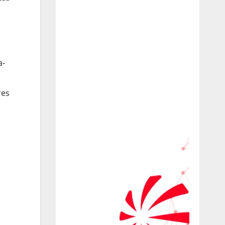
a-
res