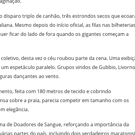
aginação.
 disparo triplo de canhão, três estrondos secos que ecoa
iana. Mesmo depois do início oficial, as filas nas bilheteria
uer ficar do lado de fora quando os gigantes começam a
 coletivo, desta vez o céu roubou parte da cena. Uma exibi
m um espetáculo paralelo. Grupos vindos de Gubbio, Livorno
iguras dançantes ao vento.
mento, feita com 180 metros de tecido e cobrindo
nsa sobre a praia, parecia competir em tamanho com os
om elegância.
aliana de Doadores de Sangue, reforçando a importância da
árias partes do país, incluindo dois verdadeiros maratonis