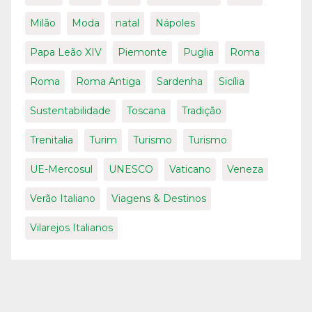
Milão
Moda
natal
Nápoles
Papa Leão XIV
Piemonte
Puglia
Roma
Roma
Roma Antiga
Sardenha
Sicília
Sustentabilidade
Toscana
Tradição
Trenitalia
Turim
Turismo
Turismo
UE-Mercosul
UNESCO
Vaticano
Veneza
Verão Italiano
Viagens & Destinos
Vilarejos Italianos