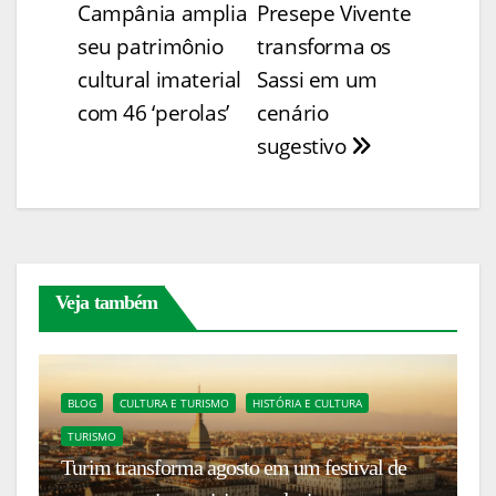
Campânia amplia
Presepe Vivente
n
o
p
n
n
Post
seu patrimônio
transforma os
k
o
p
g
cultural imaterial
Sassi em um
k
er
com 46 ‘perolas’
cenário
sugestivo
Veja também
BLOG
CULTURA E TURISMO
HISTÓRIA E CULTURA
TURISMO
C
r
Turim transforma agosto em um festival de
Re