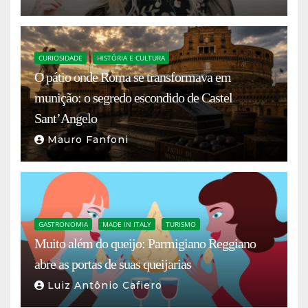
CURIOSIDADE
HISTÓRIA E CULTURA
O pátio onde Roma se transformava em
munição: o segredo escondido de Castel
Sant’Angelo
Mauro Fanfoni
GASTRONOMIA
MADE IN ITALY
TURISMO
Muito além do queijo: Parmigiano Reggiano
abre as portas de suas queijarias
Luiz Antônio Cafiero