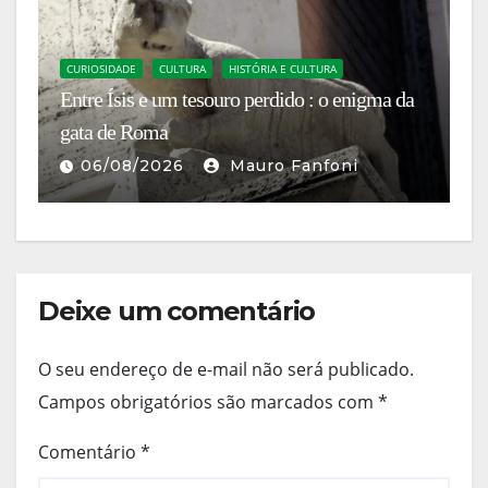
C
O
CURIOSIDADE
CULTURA
HISTÓRIA E CULTURA
Entre Ísis e um tesouro perdido : o enigma da
m
gata de Roma
S
06/08/2026
Mauro Fanfoni
Deixe um comentário
O seu endereço de e-mail não será publicado.
Campos obrigatórios são marcados com
*
Comentário
*