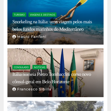
TURISMO
VIAGENS E DESTINOS
Snorkeling na Itália: uma viagem pelos mais
belos fundos marinhos do Mediterrâneo
Mauro Fanfoni
CONSULADO
NOTÍCIAS
Itália nomeia Pietro Tombaccini como novo
cônsul-geral em Belo Horizonte
Francesco Sibilla