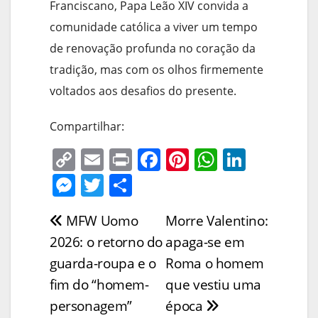
Franciscano, Papa Leão XIV convida a
comunidade católica a viver um tempo
de renovação profunda no coração da
tradição, mas com os olhos firmemente
voltados aos desafios do presente.
Compartilhar:
C
E
Pr
F
Pi
W
Li
o
m
in
a
nt
h
n
M
T
S
p
ai
t
c
er
at
k
e
w
h
MFW Uomo
Morre Valentino:
Navegação
y
l
e
e
s
e
ss
itt
ar
2026: o retorno do
apaga-se em
Li
b
st
A
dI
e
er
e
de
guarda-roupa e o
Roma o homem
n
o
p
n
n
Post
fim do “homem-
que vestiu uma
k
o
p
g
personagem”
época