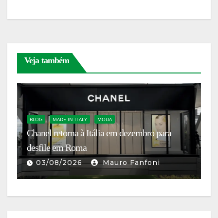
k
er
Veja também
V
:
P
BLOG
MADE IN ITALY
MODA
Chanel retorna à Itália em dezembro para
La
desfile em Roma
es
d
03/08/2026
Mauro Fanfoni