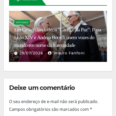
VATICANO
V
:
Em Castel Gandolfo, o “Cântico da Paz”: Papa
P
Leão XIV e Andrea Bocelli unem vozes do
La
mundo em nome da fraternidade
es
d
29/07/2026
Mauro Fanfoni
Deixe um comentário
O seu endereço de e-mail não será publicado.
Campos obrigatórios são marcados com
*