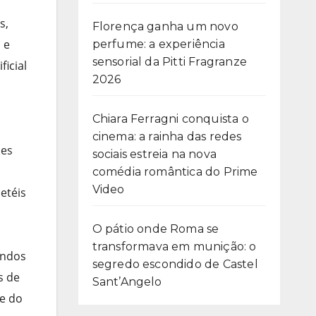
s,
Florença ganha um novo
 e
perfume: a experiência
sensorial da Pitti Fragranze
ficial
2026
Chiara Ferragni conquista o
cinema: a rainha das redes
mes
sociais estreia na nova
comédia romântica do Prime
Video
etéis
O pátio onde Roma se
transformava em munição: o
indos
segredo escondido de Castel
s de
Sant’Angelo
ue do