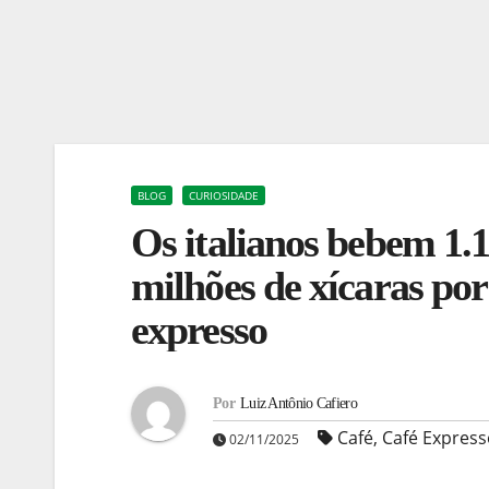
BLOG
CURIOSIDADE
Os italianos bebem 1.1
milhões de xícaras por
expresso
Por
Luiz Antônio Cafiero
Café
,
Café Express
02/11/2025