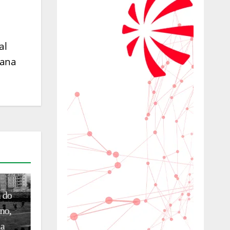
al
cana
CURIOSIDADE
CULTURA
HISTÓRIA E CULTURA
 o
Entre Ísis e um tesouro perdido :
el
o enigma da gata de Roma