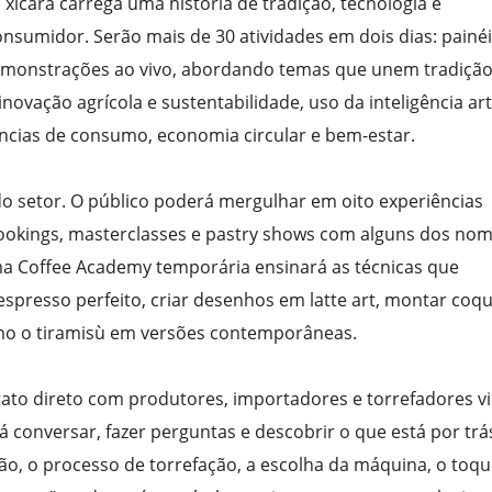
 xícara carrega uma história de tradição, tecnologia e
consumidor. Serão mais de 30 atividades em dois dias: painéi
monstrações ao vivo, abordando temas que unem tradição
ovação agrícola e sustentabilidade, uso da inteligência arti
ncias de consumo, economia circular e bem-estar.
do setor. O público poderá mergulhar em oito experiências
cookings, masterclasses e pastry shows com alguns dos no
ma Coffee Academy temporária ensinará as técnicas que
spresso perfeito, criar desenhos em latte art, montar coqu
omo o tiramisù em versões contemporâneas.
to direto com produtores, importadores e torrefadores v
rá conversar, fazer perguntas e descobrir o que está por trá
grão, o processo de torrefação, a escolha da máquina, o toq