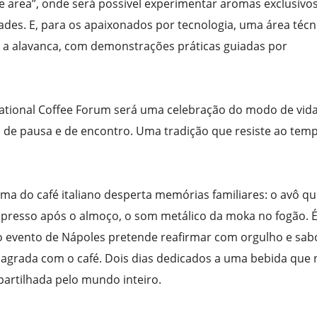
 area”, onde será possível experimentar aromas exclusivos
ades. E, para os apaixonados por tecnologia, uma área técn
 a alavanca, com demonstrações práticas guiadas por
national Coffee Forum será uma celebração do modo de vid
o de pausa e de encontro. Uma tradição que resiste ao temp
oma do café italiano desperta memórias familiares: o avô q
espresso após o almoço, o som metálico da moka no fogão. 
e o evento de Nápoles pretende reafirmar com orgulho e sab
 sagrada com o café. Dois dias dedicados a uma bebida que 
artilhada pelo mundo inteiro.