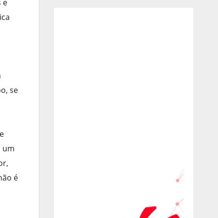
 e
ica
a
o, se
ue
É um
or,
não é