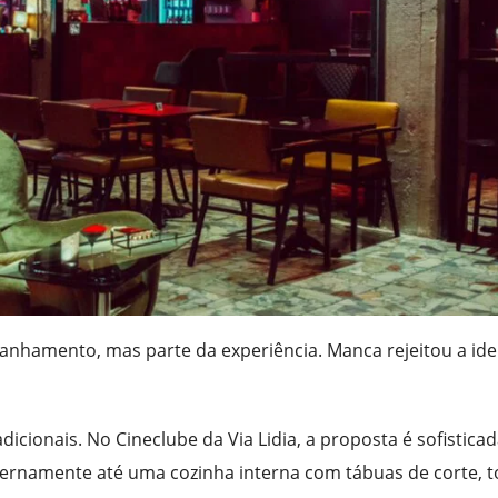
nhamento, mas parte da experiência. Manca rejeitou a ide
icionais. No Cineclube da Via Lidia, a proposta é sofisticad
ternamente até uma cozinha interna com tábuas de corte, t