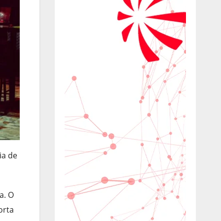
ia de
a. O
orta