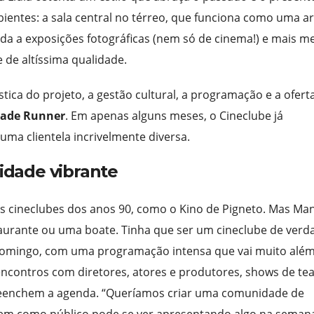
bientes: a sala central no térreo, que funciona como uma a
cada a exposições fotográficas (nem só de cinema!) e mais m
e de altíssima qualidade.
ca do projeto, a gestão cultural, a programação e a ofert
lade Runner
. Em apenas alguns meses, o Cineclube já
uma clientela incrivelmente diversa.
dade vibrante
ios cineclubes dos anos 90, como o Kino de Pigneto. Mas Ma
taurante ou uma boate. Tinha que ser um cineclube de verd
 domingo, com uma programação intensa que vai muito alé
 encontros com diretores, atores e produtores, shows de tea
reenchem a agenda. “Queríamos criar uma comunidade de
vem como público pode se ver apresentando algo na seman