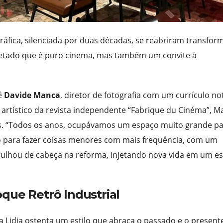
ráfica, silenciada por duas décadas, se reabriram transfor
cetado que é puro cinema, mas também um convite à
é
Davide Manca
, diretor de fotografia com um currículo no
 artístico da revista independente “Fabrique du Cinéma”, M
tivas. “Todos os anos, ocupávamos um espaço muito grande p
ixo para fazer coisas menores com mais frequência, com um
rgulhou de cabeça na reforma, injetando nova vida em um e
que Retrô Industrial
a Lidia ostenta um estilo que abraça o passado e o present