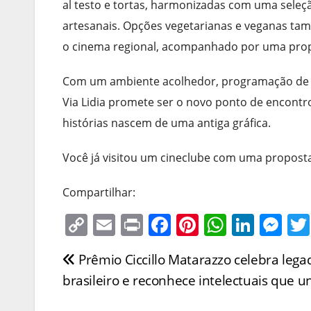
al testo e tortas, harmonizadas com uma seleçã
artesanais. Opções vegetarianas e veganas tam
o cinema regional, acompanhado por uma propo
Com um ambiente acolhedor, programação de al
Via Lidia promete ser o novo ponto de encontr
histórias nascem de uma antiga gráfica.
Você já visitou um cineclube com uma proposta 
Compartilhar:
C
E
Pr
F
Pi
W
Li
M
o
m
in
a
nt
h
n
e
Prêmio Ciccillo Matarazzo celebra legad
Navegação
p
ai
t
c
er
at
k
ss
brasileiro e reconhece intelectuais que 
y
l
e
e
s
e
e
de