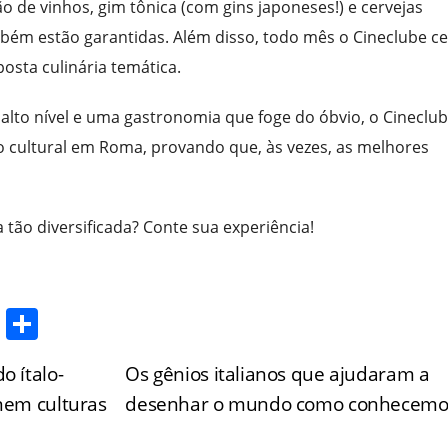
o de vinhos, gim tônica (com gins japoneses!) e cervejas
bém estão garantidas. Além disso, todo mês o Cineclube ce
sta culinária temática.
to nível e uma gastronomia que foge do óbvio, o Cineclub
o cultural em Roma, provando que, às vezes, as melhores
tão diversificada? Conte sua experiência!
T
S
w
h
o ítalo-
Os gênios italianos que ajudaram a
itt
ar
unem culturas
desenhar o mundo como conhecem
er
e