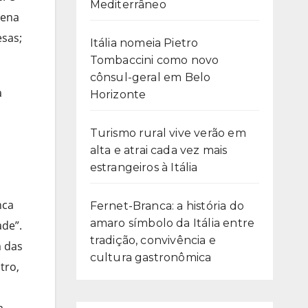
Mediterrâneo
rena
esas;
Itália nomeia Pietro
Tombaccini como novo
cônsul-geral em Belo
a
Horizonte
Turismo rural vive verão em
alta e atrai cada vez mais
estrangeiros à Itália
nca
Fernet-Branca: a história do
amaro símbolo da Itália entre
ade”.
tradição, convivência e
m das
cultura gastronômica
tro,
a