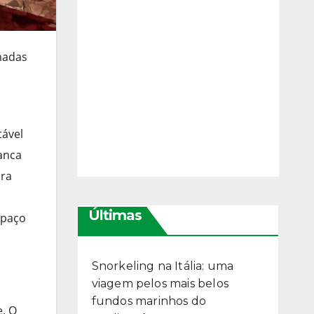
madas
tável
anca
ara
Últimas
spaço
Snorkeling na Itália: uma
viagem pelos mais belos
fundos marinhos do
e. O