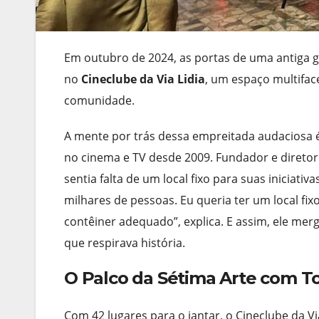
Em outubro de 2024, as portas de uma antiga g
no
Cineclube da Via Lidia
, um espaço multifa
comunidade.
A mente por trás dessa empreitada audaciosa 
no cinema e TV desde 2009. Fundador e diretor
sentia falta de um local fixo para suas inicia
milhares de pessoas. Eu queria ter um local f
contêiner adequado”, explica. E assim, ele me
que respirava história.
O Palco da Sétima Arte com To
Com 42 lugares para o jantar, o Cineclube da Vi