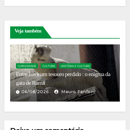
Veja também
C
An
CURIOSIDADE
CULTURA
HISTÓRIA E CULTURA
Entre Ísis e um tesouro perdido : o enigma da
c
gata de Roma
di
06/08/2026
Mauro Fanfoni