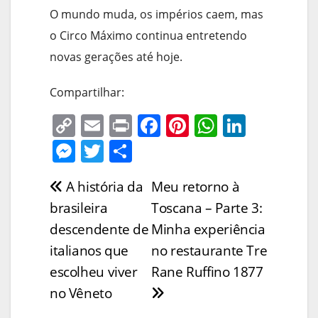
O mundo muda, os impérios caem, mas
o Circo Máximo continua entretendo
novas gerações até hoje.
Compartilhar:
C
E
Pr
F
Pi
W
Li
o
m
in
a
nt
h
n
M
T
S
p
ai
t
c
er
at
k
e
w
h
A história da
Meu retorno à
Navegação
y
l
e
e
s
e
ss
itt
ar
brasileira
Toscana – Parte 3:
Li
b
st
A
dI
e
er
e
de
descendente de
Minha experiência
n
o
p
n
n
Post
italianos que
no restaurante Tre
k
o
p
g
escolheu viver
Rane Ruffino 1877
k
er
no Vêneto