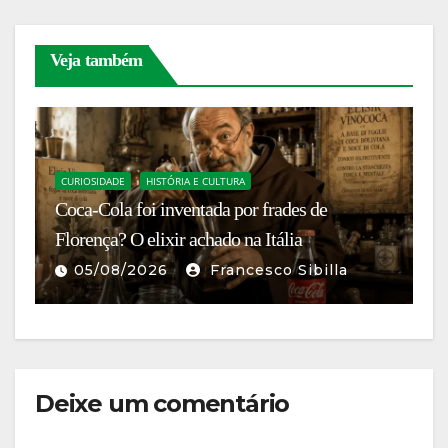
Veja também
C
O
CURIOSIDADE
HISTÓRIA E CULTURA
a
Coca-Cola foi inventada por frades de
m
Florença? O elixir achado na Itália
S
05/08/2026
Francesco Sibilla
Deixe um comentário