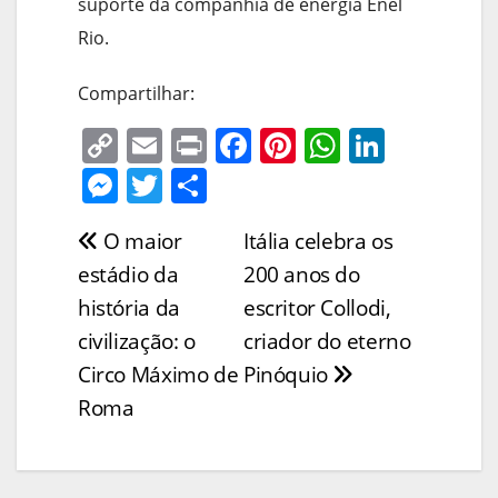
suporte da companhia de energia Enel
Rio.
Compartilhar:
C
E
Pr
F
Pi
W
Li
o
m
in
a
nt
h
n
M
T
S
p
ai
t
c
er
at
k
e
w
h
O maior
Itália celebra os
Navegação
y
l
e
e
s
e
ss
itt
ar
estádio da
200 anos do
Li
b
st
A
dI
e
er
e
de
história da
escritor Collodi,
n
o
p
n
n
Post
civilização: o
criador do eterno
k
o
p
g
Circo Máximo de
Pinóquio
k
er
Roma