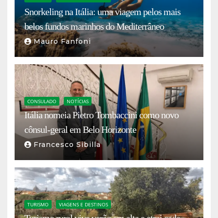
Snorkeling na Itália: uma viagem pelos mais
belos fundos marinhos do Mediterrâneo
Mauro Fanfoni
CONSULADO
NOTÍCIAS
Itália nomeia Pietro Tombaccini como novo
cônsul-geral em Belo Horizonte
Francesco Sibilla
TURISMO
VIAGENS E DESTINOS
Turismo rural vive verão em alta e atrai cada