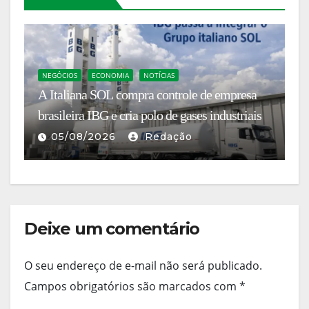
NEGÓCIOS
ECONOMIA
NOTÍCIAS
N
A Italiana SOL compra controle de empresa
Fl
brasileira IBG e cria polo de gases industriais
ce
05/08/2026
Redação
Deixe um comentário
O seu endereço de e-mail não será publicado.
Campos obrigatórios são marcados com
*