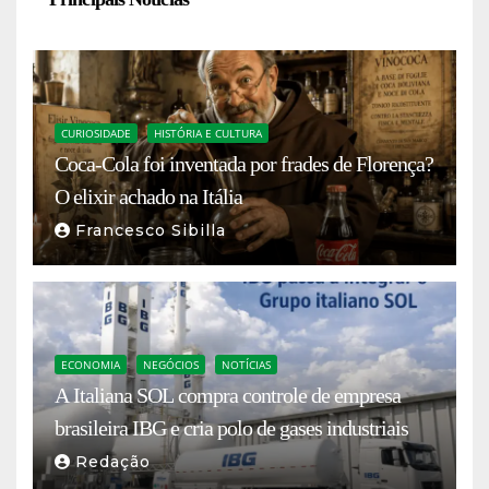
CURIOSIDADE
HISTÓRIA E CULTURA
Coca-Cola foi inventada por frades de Florença?
O elixir achado na Itália
Francesco Sibilla
ECONOMIA
NEGÓCIOS
NOTÍCIAS
A Italiana SOL compra controle de empresa
brasileira IBG e cria polo de gases industriais
Redação