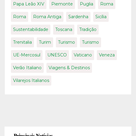
Papa Leão XIV
Piemonte
Puglia
Roma
Roma
Roma Antiga
Sardenha
Sicília
Sustentabilidade
Toscana
Tradição
Trenitalia
Turim
Turismo
Turismo
UE-Mercosul
UNESCO
Vaticano
Veneza
Verão Italiano
Viagens & Destinos
Vilarejos Italianos
Principais Notícias