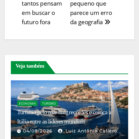
Post
tantos pensam
pequeno que
k
o
p
g
em buscar o
parece um erro
k
er
futuro fora
da geografia
Veja também
ECONOMIA
TURISMO
N
Turismo pelo mar bate recordes e coloca a
A
Itália entre as líderes mundiais
br
04/08/2026
Luiz Antônio Cafiero