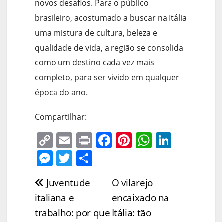
novos desafios. Para o público
brasileiro, acostumado a buscar na Itália
uma mistura de cultura, beleza e
qualidade de vida, a região se consolida
como um destino cada vez mais
completo, para ser vivido em qualquer
época do ano.
Compartilhar:
C
E
Pr
F
Pi
W
Li
o
m
in
a
nt
h
n
M
T
S
p
ai
t
c
er
at
k
e
w
h
Juventude
O vilarejo
Navegação
y
l
e
e
s
e
ss
itt
ar
italiana e
encaixado na
Li
b
st
A
dI
e
er
e
de
trabalho: por que
Itália: tão
n
o
p
n
n