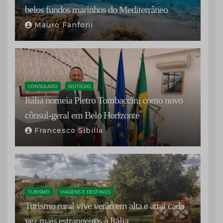
belos fundos marinhos do Mediterrâneo
Mauro Fanfoni
CONSULADO
NOTÍCIAS
Itália nomeia Pietro Tombaccini como novo
cônsul-geral em Belo Horizonte
Francesco Sibilla
TURISMO
VIAGENS E DESTINOS
Turismo rural vive verão em alta e atrai cada
vez mais estrangeiros à Itália