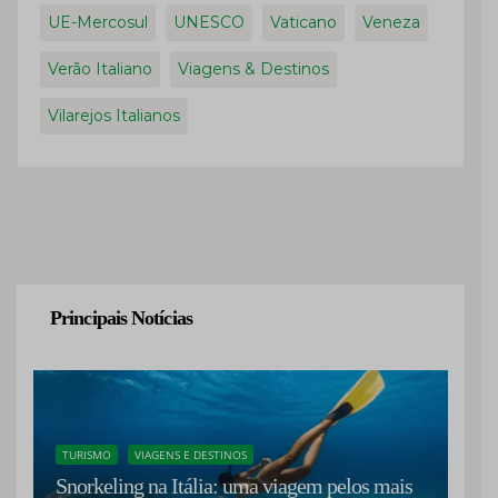
UE-Mercosul
UNESCO
Vaticano
Veneza
Verão Italiano
Viagens & Destinos
Vilarejos Italianos
Principais Notícias
TURISMO
VIAGENS E DESTINOS
Snorkeling na Itália: uma viagem pelos mais