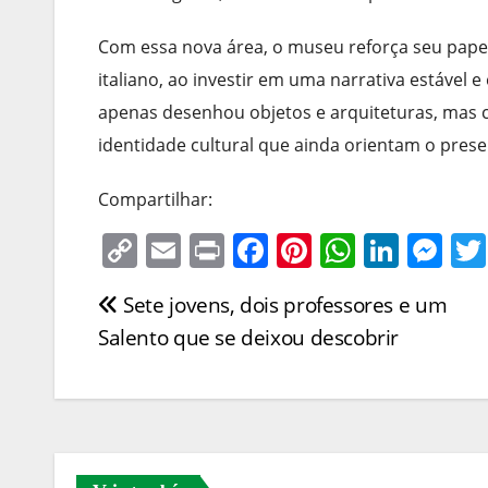
Com essa nova área, o museu reforça seu papel
italiano, ao investir em uma narrativa estáve
apenas desenhou objetos e arquiteturas, mas 
identidade cultural que ainda orientam o prese
Compartilhar:
C
E
Pr
F
Pi
W
Li
M
o
m
in
a
nt
h
n
e
Sete jovens, dois professores e um
Navegação
p
ai
t
c
er
at
k
ss
Salento que se deixou descobrir
y
l
e
e
s
e
e
de
Li
b
st
A
dI
n
Post
n
o
p
n
g
k
o
p
er