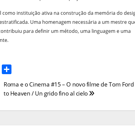
 como instituição ativa na construção da memória do desi
l e estratificada. Uma homenagem necessária a um mestre qu
contribuiu para definir um método, uma linguagem e uma
nte.
T
S
w
h
Roma e o Cinema #15 – O novo filme de Tom Ford
itt
ar
to Heaven / Un grido fino al cielo
er
e