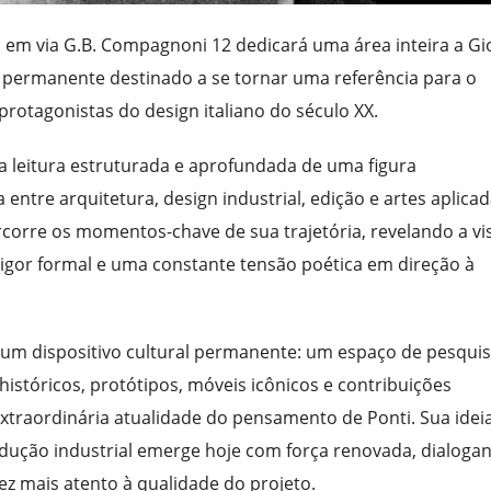
o em via G.B. Compagnoni 12 dedicará uma área inteira a Gi
 permanente destinado a se tornar uma referência para o
rotagonistas do design italiano do século XX.
a leitura estruturada e aprofundada de uma figura
entre arquitetura, design industrial, edição e artes aplicad
rcorre os momentos-chave de sua trajetória, revelando a vi
rigor formal e uma constante tensão poética em direção à
 um dispositivo cultural permanente: um espaço de pesquis
históricos, protótipos, móveis icônicos e contribuições
xtraordinária atualidade do pensamento de Ponti. Sua idei
odução industrial emerge hoje com força renovada, dialoga
ez mais atento à qualidade do projeto.