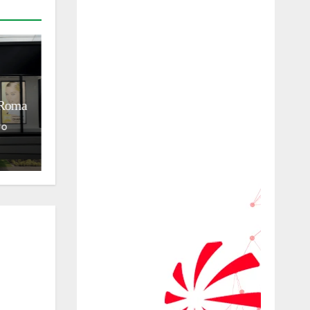
BLOG
HISTÓRIA E CULTURA
TRADIÇÕES
Histórias de Famílias Italianas
s
no Brasil: Familía Scavone
azeite
(Parte 1) A trajetória da
Basilicata ao Brasil
01/08/2026
Francesco Sibilla