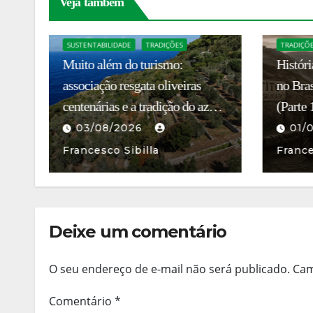
k
Veja também
BLOG
HISTÓRIA E CULTURA
TRADIÇÕES
Histórias de Famílias Italianas
BLOG
no Brasil: Familía Scavone
Chanel 
ite
(Parte 1) A trajetória da
dezemb
Basilicata ao Brasil
01/08/2026
03/
Francesco Sibilla
Fanfo
Deixe um comentário
O seu endereço de e-mail não será publicado.
Cam
Comentário
*