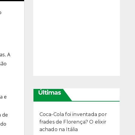
o
as. A
são
Últimas
a e
a de
Coca-Cola foi inventada por
frades de Florença? O elixir
ndo
achado na Itália