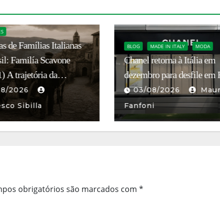
TURISMO
BLOG
CULTURA
SUSTENTABILIDADE
TRADIÇÕES
Muito além do turismo:
MADE IN ITALY
MODA
retorna à Itália em
associação resgata oliveira
ro para desfile em Roma
centenárias e a tradição do 
na ilha de Capri
08/2026
Mauro
03/08/2026
ni
Francesco Sibilla
pos obrigatórios são marcados com
*