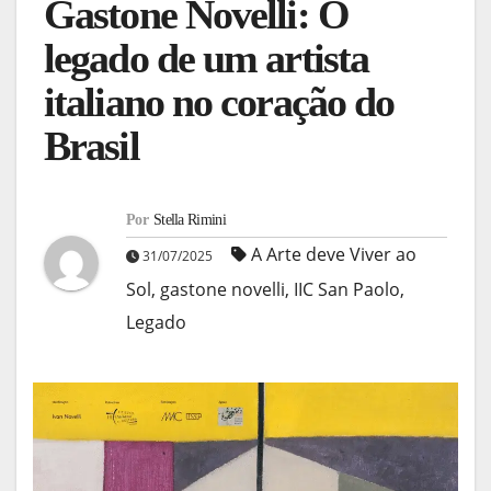
Gastone Novelli: O
legado de um artista
italiano no coração do
Brasil
Por
Stella Rimini
A Arte deve Viver ao
31/07/2025
Sol
,
gastone novelli
,
IIC San Paolo
,
Legado