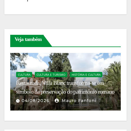
k
er
Veja também
CULTURA
CULTURA E TURISMO
HISTÓRIA E CULTURA
C
Restaurada, Villa Blanc transforma-se em
En
símbolo da preservação do patrimônio romano
g
04/08/2026
Mauro Fanfoni