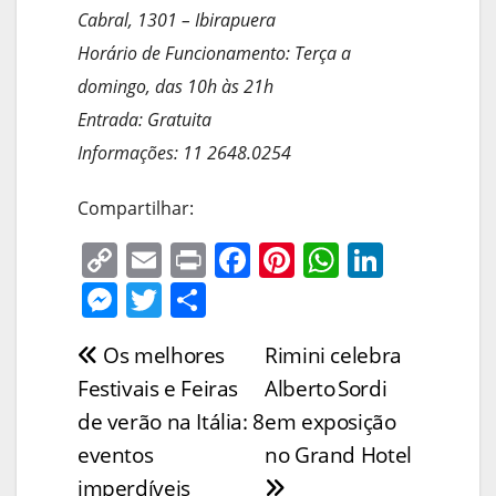
Cabral, 1301 – Ibirapuera
Horário de Funcionamento: Terça a
domingo, das 10h às 21h
Entrada: Gratuita
Informações: 11 2648.0254
Compartilhar:
C
E
Pr
F
Pi
W
Li
o
m
in
a
nt
h
n
M
T
S
p
ai
t
c
er
at
k
e
w
h
Os melhores
Rimini celebra
Navegação
y
l
e
e
s
e
ss
itt
ar
Festivais e Feiras
Alberto Sordi
Li
b
st
A
dI
e
er
e
de
de verão na Itália: 8
em exposição
n
o
p
n
n
Post
eventos
no Grand Hotel
k
o
p
g
imperdíveis