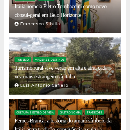
Itália nomeia Pietro Tombaccini como novo
cônsul-geral em Belo Horizonte
Francesco Sibilla
TURISMO
VIAGENS E DESTINOS
Turismo rural vive verão em alta e atrai cada
vez mais estrangeiros à Itália
Luiz Antônio Cafiero
CULTURA E ESTILO DE VIDA
GASTRONOMIA
TRADIÇÕES
Fernet-Branca: a história do amaro símbolo da
Itália entre tradição, convivência e cultura