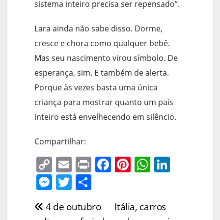
sistema inteiro precisa ser repensado”.
Lara ainda não sabe disso. Dorme,
cresce e chora como qualquer bebê.
Mas seu nascimento virou símbolo. De
esperança, sim. E também de alerta.
Porque às vezes basta uma única
criança para mostrar quanto um país
inteiro está envelhecendo em silêncio.
Compartilhar:
C
E
Pr
F
Pi
W
Li
o
m
in
a
nt
h
n
M
T
S
p
ai
t
c
er
at
k
e
w
h
4 de outubro
Itália, carros
Navegação
y
l
e
e
s
e
ss
itt
ar