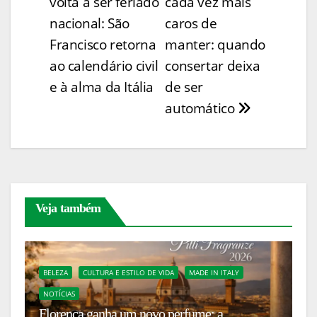
volta a ser feriado
cada vez mais
Li
b
st
A
dI
e
er
e
de
nacional: São
caros de
n
o
p
n
n
Post
Francisco retorna
manter: quando
k
o
p
g
ao calendário civil
consertar deixa
k
er
e à alma da Itália
de ser
automático
Veja também
BELEZA
CULTURA E ESTILO DE VIDA
MADE IN ITALY
NOTÍCIAS
C
Florença ganha um novo perfume: a
I