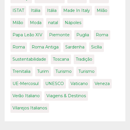
ISTAT
Itália
Itália
Made In Italy
Milão
Milão
Moda
natal
Nápoles
Papa Leão XIV
Piemonte
Puglia
Roma
Roma
Roma Antiga
Sardenha
Sicília
Sustentabilidade
Toscana
Tradição
Trenitalia
Turim
Turismo
Turismo
UE-Mercosul
UNESCO
Vaticano
Veneza
Verão Italiano
Viagens & Destinos
Vilarejos Italianos