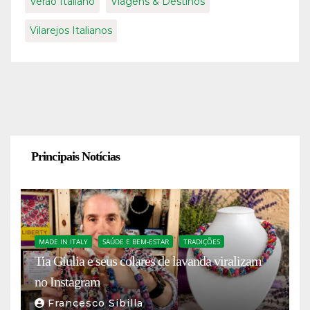
Verão Italiano
Viagens & Destinos
Vilarejos Italianos
Principais Notícias
MADE IN ITALY
SAÚDE E BEM-ESTAR
TRADIÇÕES
Tia Giulia e seus colares de lavanda viralizam
no Instagram
Francesco Sibilla