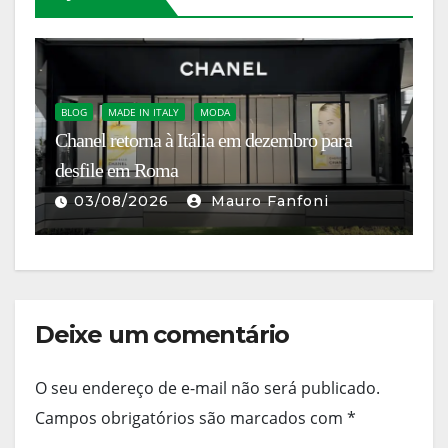
N
C
BLOG
MADE IN ITALY
MODA
as
Chanel retorna à Itália em dezembro para
c
desfile em Roma
A
03/08/2026
Mauro Fanfoni
Deixe um comentário
O seu endereço de e-mail não será publicado.
Campos obrigatórios são marcados com
*