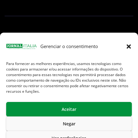
Gerenciar o consentimento
Para fornecer as melhores experiências, usamos tecnologias como
Facebook
Instagram
TikTok
Youtube
E-
cookies para armazenar e/ou acessar informações do dispositivo. O
mail
consentimento para essas tecnologias nos permitirá processar dados
como comportamento de navegação ou IDs exclusivos neste site. Não
consentir ou retirar o consentimento pode afetar negativamente certos
recursos e funções.
Aceitar
Jornal Italia é uma Marca registrada internacionalmente da We
Communication.
Negar
Sobre Nós
Contato
Endereços Úteis