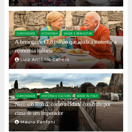
CURIOSIDADE
ECONOMIA
SAÚDE E BEM-ESTAR
A herança de €1,8 trilhão que ajuda a sustentar a
economia italiana
Luiz Antônio Cafiero
CURIOSIDADE
HISTÓRIA E CULTURA
MADE IN ITALY
Nero sob Roma: como a cidade construiu por
cima de um imperador
Mauro Fanfoni