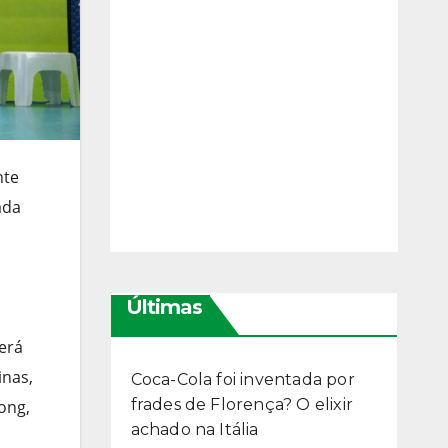
nte
ada
Últimas
cerá
inas,
Coca-Cola foi inventada por
frades de Florença? O elixir
ong,
achado na Itália