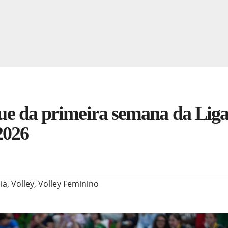
aque da primeira semana da Lig
2026
lia
,
Volley
,
Volley Feminino