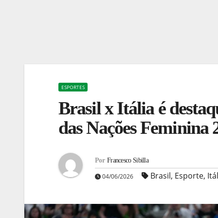
ESPORTES
Brasil x Itália é dest
das Nações Feminina 
Por
Francesco Sibilla
Brasil
,
Esporte
,
Itá
04/06/2026