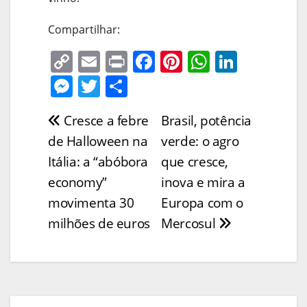
Compartilhar:
C
E
Pr
F
Pi
W
Li
o
m
in
a
nt
h
n
M
T
S
p
ai
t
c
er
at
k
e
w
h
Cresce a febre
Brasil, potência
Navegação
y
l
e
e
s
e
ss
itt
ar
de Halloween na
verde: o agro
Li
b
st
A
dI
e
er
e
de
Itália: a “abóbora
que cresce,
n
o
p
n
n
Post
economy”
inova e mira a
k
o
p
g
movimenta 30
Europa com o
k
er
milhões de euros
Mercosul