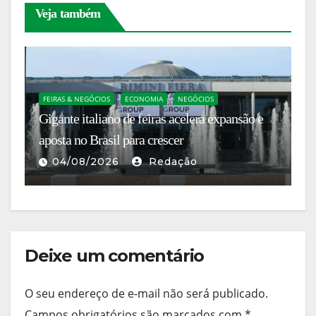
Veja também
FEIRAS & NEGÓCIOS
ECONOMIA
NEGÓCIOS
E
Gigante italiano de feiras acelera expansão e
A 
s
aposta no Brasil para crescer
es
04/08/2026
Redação
Deixe um comentário
O seu endereço de e-mail não será publicado.
Campos obrigatórios são marcados com
*